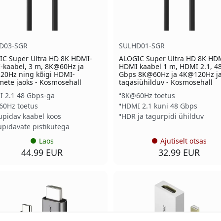
D03-SGR
SULHD01-SGR
IC Super Ultra HD 8K HDMI-
ALOGIC Super Ultra HD 8K HD
kaabel, 3 m, 8K@60Hz ja
HDMI kaabel 1 m, HDMI 2.1, 4
20Hz ning kõigi HDMI-
Gbps 8K@60Hz ja 4K@120Hz ja
ete jaoks - Kosmosehall
tagasiühilduv - Kosmosehall
 2.1 48 Gbps-ga
8K@60Hz toetus
0Hz toetus
HDMI 2.1 kuni 48 Gbps
upidav kaabel koos
HDR ja tagurpidi ühilduv
upidavate pistikutega
Laos
Ajutiselt otsas
44.99 EUR
32.99 EUR