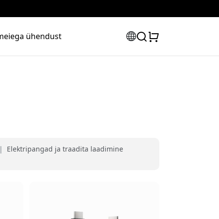
meiega ühendust
|
Elektripangad ja traadita laadimine