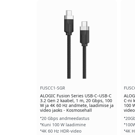
FUSCC1-SGR
FUSC
ALOGIC Fusion Series USB-C–USB-C
ALOGI
3.2 Gen 2 kaabel, 1 m, 20 Gbps, 100
C-ni 
W ja 4K 60 Hz andmete, laadimise ja
100 W
video jaoks - Kosmosehall
video
20 Gbps andmeedastus
20G
Kuni 100 W laadimine
100W
4K 60 Hz HDR-video
4K H