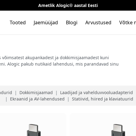
Ametlik Alogic® aastal Eesti
Tooted
Jaemüüjad
Blogi
Arvustused
Võtke 
ates võimsatest akupankadest ja dokkimisjaamadest kuni
eni. Alogic pakub nutikaid lahendusi, mis parandavad sinu
ndurid
|
Dokkimisjaamad
|
Laadijad ja vahelduvvooluadapterid
|
Ekraanid ja AV-lahendused
|
Statiivid, hiired ja klaviatuurid