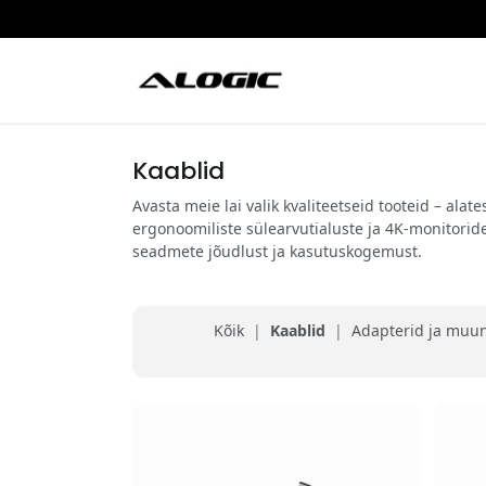
Kaablid
Avasta meie lai valik kvaliteetseid tooteid – al
ergonoomiliste sülearvutialuste ja 4K-monitorid
seadmete jõudlust ja kasutuskogemust.
Kõik
|
Kaablid
|
Adapterid ja muu