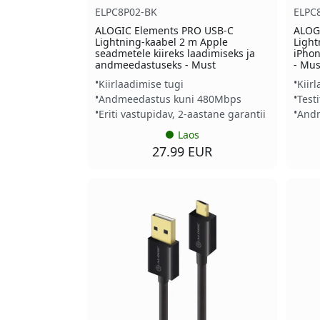
ELPC8P02-BK
ELPC
ALOGIC Elements PRO USB-C
ALOG
Lightning-kaabel 2 m Apple
Light
seadmetele kiireks laadimiseks ja
iPhon
andmeedastuseks - Must
- Mus
Kiirlaadimise tugi
Kiirl
Andmeedastus kuni 480Mbps
Test
Eriti vastupidav, 2-aastane garantii
Andm
Laos
27.99 EUR