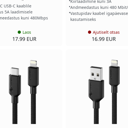
Kiirlaadimine kuni 3A
C USB-C kaablile
Andmeedastus kuni 480 Mbit/
us 5A laadimisele
Vastupidav kaabel igapäevase
eedastus kuni 480Mbps
kasutamiseks
Laos
Ajutiselt otsas
17.99 EUR
16.99 EUR