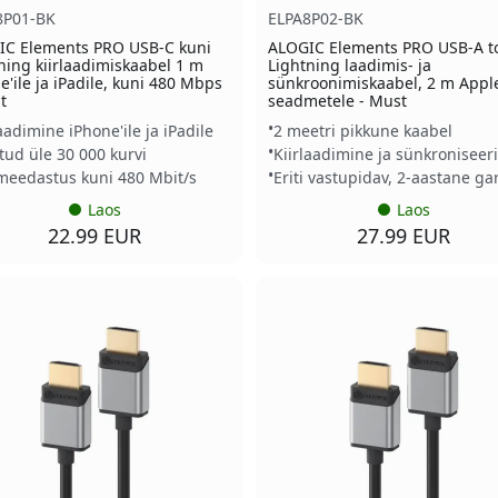
8P01-BK
ELPA8P02-BK
IC Elements PRO USB-C kuni
ALOGIC Elements PRO USB-A t
ning kiirlaadimiskaabel 1 m
Lightning laadimis- ja
e'ile ja iPadile, kuni 480 Mbps
sünkroonimiskaabel, 2 m Apple
t
seadmetele - Must
aadimine iPhone'ile ja iPadile
2 meetri pikkune kaabel
itud üle 30 000 kurvi
Kiirlaadimine ja sünkroniseer
eedastus kuni 480 Mbit/s
Eriti vastupidav, 2-aastane gar
Laos
Laos
22.99 EUR
27.99 EUR