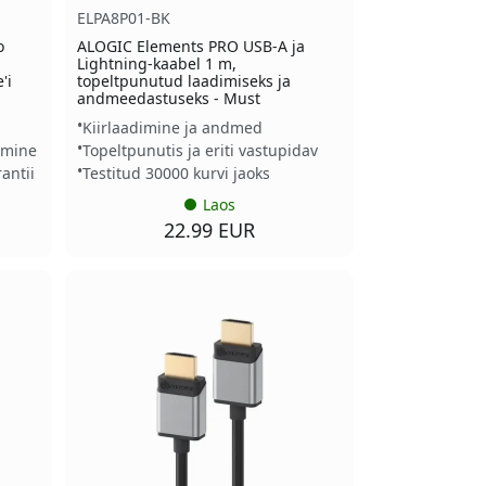
ELPA8P01-BK
o
ALOGIC Elements PRO USB-A ja
Lightning-kaabel 1 m,
'i
topeltpunutud laadimiseks ja
andmeedastuseks - Must
Kiirlaadimine ja andmed
imine
Topeltpunutis ja eriti vastupidav
antii
Testitud 30000 kurvi jaoks
Laos
22.99 EUR