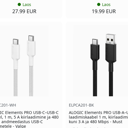
Laos
Laos
27.99 EUR
19.99 EUR
C201-WH
ELPCA201-BK
IC Elements PRO USB-C–USB-C
ALOGIC Elements PRO USB-A–
l, 1 m, 5 A kiirlaadimine ja 480
laadimiskaabel 1 m, kiirlaadim
 andmeedastus USB-C
kuni 3 A ja 480 Mbps - Must
etele - Valge