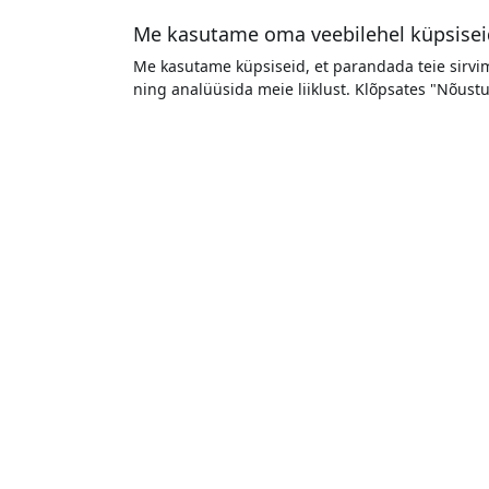
Me kasutame oma veebilehel küpsisei
Me kasutame küpsiseid, et parandada teie sirvi
ning analüüsida meie liiklust. Klõpsates "Nõus
ULCHD01-SGR
ULCH
ALOGIC Ultra USB-C–HDMI 4K-
ALOG
kaabel 1 m, 4K 60 Hz jaoks
nutik
ekraanile, telerile või projektorile,
ühend
DisplayPort Alt Mode'iga -
ja pr
Kosmosehall
4K 6
4K UHD 60 Hz juures
Plug
Plug and play ilma draiveriteta
Nuti
USB-C hDMI kaablile
Laos
39.99 EUR