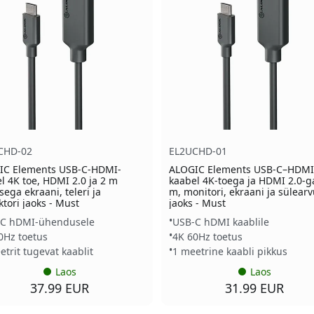
CHD-02
EL2UCHD-01
IC Elements USB-C-HDMI-
ALOGIC Elements USB-C–HDMI
l 4K toe, HDMI 2.0 ja 2 m
kaabel 4K-toega ja HDMI 2.0-g
sega ekraani, teleri ja
m, monitori, ekraani ja sülearv
ktori jaoks - Must
jaoks - Must
C hDMI-ühendusele
USB-C hDMI kaablile
0Hz toetus
4K 60Hz toetus
etrit tugevat kaablit
1 meetrine kaabli pikkus
Laos
Laos
37.99 EUR
31.99 EUR