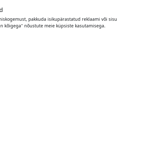
d
miskogemust, pakkuda isikupärastatud reklaami või sisu
tun kõigega" nõustute meie küpsiste kasutamisega.
D02-SGR
MDP-HDMI-AIC
IC Ultra USB-C–HDMI-kaabel
ALOGIC Mini DisplayPorti-HDM
a LED-iga, 2 m, 4K 60 Hz ja
adapter helitoega Apple Macile
atav ning kasutatav kuvari, TV
Windowsile, kuni 1080p, plug-
ojektoriga - Kosmosehall
play - Valge
0 Hz juures
Full HD kuni 1080p
 and play ühendus
Toetus kahele helikanalile
kas LED-ühendusindikaator
Plug-and-play ilma tarkvarata
Laos
Laos
44.99 EUR
19.99 EUR