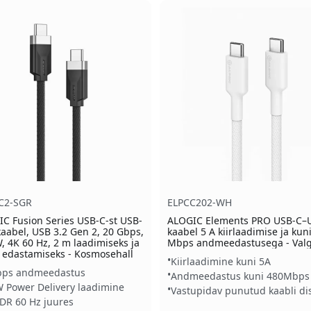
C2-SGR
ELPCC202-WH
C Fusion Series USB-C-st USB-
ALOGIC Elements PRO USB-C–
kaabel, USB 3.2 Gen 2, 20 Gbps,
kaabel 5 A kiirlaadimise ja kun
, 4K 60 Hz, 2 m laadimiseks ja
Mbps andmeedastusega - Val
 edastamiseks - Kosmosehall
Kiirlaadimine kuni 5A
bps andmeedastus
Andmeedastus kuni 480Mbps
 Power Delivery laadimine
Vastupidav punutud kaabli di
DR 60 Hz juures