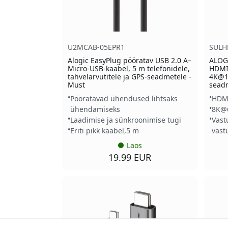
U2MCAB-05EPR1
SULH
Alogic EasyPlug pööratav USB 2.0 A–
ALOG
Micro-USB-kaabel, 5 m telefonidele,
HDMI-
tahvelarvutitele ja GPS-seadmetele -
4K@1
Must
seadm
Pööratavad ühendused lihtsaks
HDMI
ühendamiseks
8K@6
Laadimise ja sünkroonimise tugi
Vast
Eriti pikk kaabel,5 m
vast
Laos
19.99 EUR