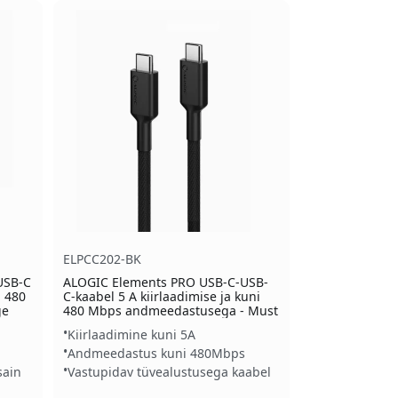
ELPCC202-BK
USB-C
ALOGIC Elements PRO USB-C-USB-
i 480
C-kaabel 5 A kiirlaadimise ja kuni
ge
480 Mbps andmeedastusega - Must
Kiirlaadimine kuni 5A
Andmeedastus kuni 480Mbps
sain
Vastupidav tüvealustusega kaabel