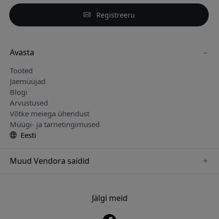
Registreeru
Avasta
Tooted
Jaemüüjad
Blogi
Arvustused
Võtke meiega ühendust
Müügi- ja tarnetingimused
Eesti
Muud Vendora saidid
www.keybudz.se
www.pipetto.se
Jälgi meid
www.nordicsmartlight.se
www.paperlike.se