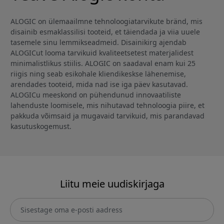
ALOGIC on ülemaailmne tehnoloogiatarvikute bränd, mis
disainib esmaklassilisi tooteid, et täiendada ja viia uuele
tasemele sinu lemmikseadmeid. Disainikirg ajendab
ALOGICut looma tarvikuid kvaliteetsetest materjalidest
minimalistlikus stiilis. ALOGIC on saadaval enam kui 25
riigis ning seab esikohale kliendikeskse lähenemise,
arendades tooteid, mida nad ise iga päev kasutavad.
ALOGICu meeskond on pühendunud innovaatiliste
lahenduste loomisele, mis nihutavad tehnoloogia piire, et
pakkuda võimsaid ja mugavaid tarvikuid, mis parandavad
kasutuskogemust.
Liitu meie uudiskirjaga