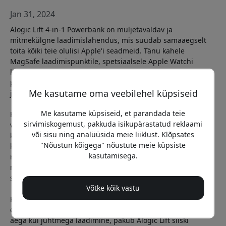
Jan 31, 2024
Alogic Lift 4-in-1 Powerbank on muljetavaldav ja
mitmekülgne laadimislahendus, mis suudab samaaegselt
toita kõiki teie olulisi Apple'i seadmeid. Tänu kahele
MagSafe laadimispunktile, spetsiaalsele Apple Watchi
laadijale, USB-A pordile vanemate seadmete jaoks ja USB-C
pordile kaasaegsete vidinate jaoks on see energiapank sinu
Me kasutame oma veebilehel küpsiseid
jaoks olemas, ükskõik mida sa ka ei peaks laadima.
Me kasutame küpsiseid, et parandada teie
Kuigi 10 000 mAh mahutavus võib tunduda tagasihoidlik
sirvimiskogemust, pakkuda isikupärastatud reklaami
võrreldes tänapäeva telefonide aku suurusega'Alogic Lift
või sisu ning analüüsida meie liiklust. Klõpsates
kompenseerib selle oma kompaktse suuruse ja
"Nõustun kõigega" nõustute meie küpsiste
kaasaskantava disainiga. Sisseehitatud statiiv võimaldab
kasutamisega.
mugavat laadimist videokõnede ajal ning kaasasolevad
magnetrõngad tagavad ühilduvuse ka paljude Android-
seadmetega.
Võtke kõik vastu
Kuigi laadimiskiirused võivad sõltuvalt ühenduse tüübist
erineda, kusjuures Qi juhtmevaba laadimine võtab kauem
aega kui juhtmega laadimine, pakub Alogic Lift siiski