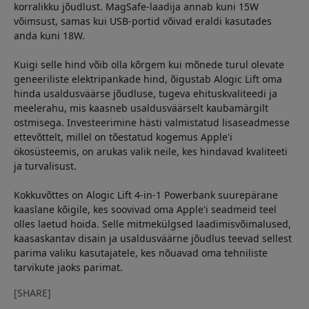
korralikku jõudlust. MagSafe-laadija annab kuni 15W
võimsust, samas kui USB-portid võivad eraldi kasutades
anda kuni 18W.
Kuigi selle hind võib olla kõrgem kui mõnede turul olevate
geneeriliste elektripankade hind, õigustab Alogic Lift oma
hinda usaldusväärse jõudluse, tugeva ehituskvaliteedi ja
meelerahu, mis kaasneb usaldusväärselt kaubamärgilt
ostmisega. Investeerimine hästi valmistatud lisaseadmesse
ettevõttelt, millel on tõestatud kogemus Apple'i
ökosüsteemis, on arukas valik neile, kes hindavad kvaliteeti
ja turvalisust.
Kokkuvõttes on Alogic Lift 4-in-1 Powerbank suurepärane
kaaslane kõigile, kes soovivad oma Apple'i seadmeid teel
olles laetud hoida. Selle mitmekülgsed laadimisvõimalused,
kaasaskantav disain ja usaldusväärne jõudlus teevad sellest
parima valiku kasutajatele, kes nõuavad oma tehniliste
tarvikute jaoks parimat.
[SHARE]