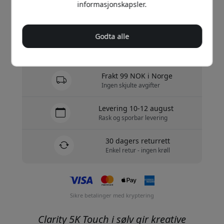
informasjonskapsler.
Kjøp nå
Godta alle
På lager - klar til å sendes
Frakt 99 NOK i Norge
Ingen skjulte avgifter
Levering 10-12 august
Rask og sporbar levering
30 dagers returrett
Enkel retur - ingen krøll
Sikre betalinger med kryptering
Clarity 5K Touch i sølv gir kreative