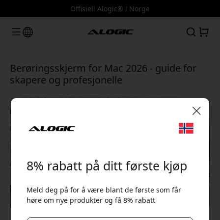
Offisiell Alogic® i Norge
Berøringsskjerm for Mac 2026 - guide for
skapere og profesjonelle
🎉 Din rabattkode:
8% rabatt på ditt første kjøp
Meld deg på for å være blant de første som får
høre om nye produkter og få 8% rabatt
Bruk denne koden i kassen for å få 8% rabatt.