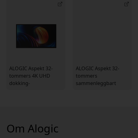
MPP 2.0 til kreative
Windows med 145 W
arbeidsflyter
lading
ALOGIC Aspekt 32-
ALOGIC Aspekt 32-
tommers 4K UHD
tommers
dokking-
sammenleggbart
berøringsskjerm med
stativ for
90 W PD og innebygd
berøringsskjerm med
USB-C-dokking for
magnetisk
Mac og Windows
kabelhåndtering og
skrueløs montering
Om Alogic