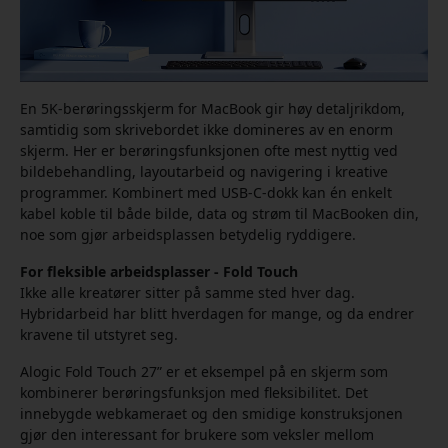
En 5K-berøringsskjerm for MacBook gir høy detaljrikdom,
samtidig som skrivebordet ikke domineres av en enorm
skjerm. Her er berøringsfunksjonen ofte mest nyttig ved
bildebehandling, layoutarbeid og navigering i kreative
programmer. Kombinert med USB-C-dokk kan én enkelt
kabel koble til både bilde, data og strøm til MacBooken din,
noe som gjør arbeidsplassen betydelig ryddigere.
For fleksible arbeidsplasser - Fold Touch
Ikke alle kreatører sitter på samme sted hver dag.
Hybridarbeid har blitt hverdagen for mange, og da endrer
kravene til utstyret seg.
Alogic Fold Touch 27” er et eksempel på en skjerm som
kombinerer berøringsfunksjon med fleksibilitet. Det
innebygde webkameraet og den smidige konstruksjonen
gjør den interessant for brukere som veksler mellom