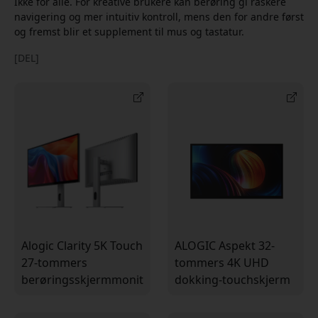
Ikke for alle. For kreative brukere kan berøring gi raskere
navigering og mer intuitiv kontroll, mens den for andre først
og fremst blir et supplement til mus og tastatur.
[DEL]
Alogic Clarity 5K Touch
ALOGIC Aspekt 32-
27-tommers
tommers 4K UHD
berøringsskjermmonitor
dokking-touchskjerm
med 5K-oppløsning,
med USB-C og 90 W
USB-C og støtte for
PD for Mac og