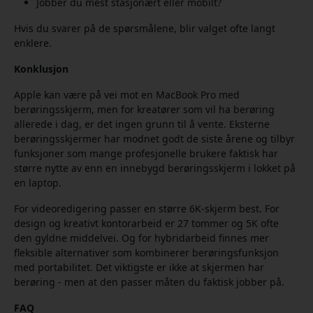
Jobber du mest stasjonært eller mobilt?
Hvis du svarer på de spørsmålene, blir valget ofte langt
enklere.
Konklusjon
Apple kan være på vei mot en MacBook Pro med
berøringsskjerm, men for kreatører som vil ha berøring
allerede i dag, er det ingen grunn til å vente. Eksterne
berøringsskjermer har modnet godt de siste årene og tilbyr
funksjoner som mange profesjonelle brukere faktisk har
større nytte av enn en innebygd berøringsskjerm i lokket på
en laptop.
For videoredigering passer en større 6K-skjerm best. For
design og kreativt kontorarbeid er 27 tommer og 5K ofte
den gyldne middelvei. Og for hybridarbeid finnes mer
fleksible alternativer som kombinerer berøringsfunksjon
med portabilitet. Det viktigste er ikke at skjermen har
berøring - men at den passer måten du faktisk jobber på.
FAQ