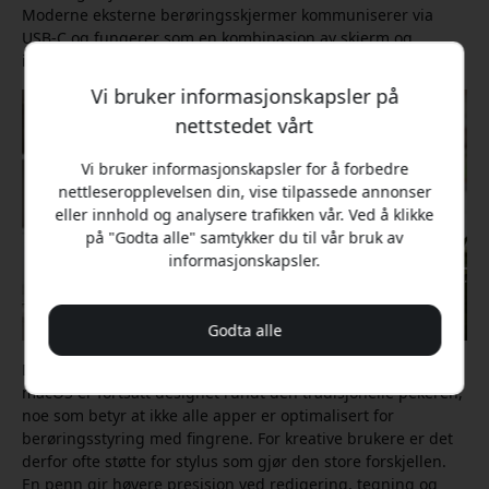
Moderne eksterne berøringsskjermer kommuniserer via
USB-C og fungerer som en kombinasjon av skjerm og
inndataenhet.
Vi bruker informasjonskapsler på
nettstedet vårt
Vi bruker informasjonskapsler for å forbedre
nettleseropplevelsen din, vise tilpassede annonser
eller innhold og analysere trafikken vår. Ved å klikke
på "Godta alle" samtykker du til vår bruk av
informasjonskapsler.
Godta alle
Det er likevel noen forskjeller sammenlignet med en iPad.
macOS er fortsatt designet rundt den tradisjonelle pekeren,
noe som betyr at ikke alle apper er optimalisert for
berøringsstyring med fingrene. For kreative brukere er det
derfor ofte støtte for stylus som gjør den store forskjellen.
En penn gir høyere presisjon ved redigering, tegning og