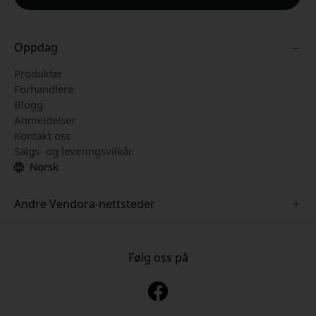
Oppdag
Produkter
Forhandlere
Blogg
Anmeldelser
Kontakt oss
Salgs- og leveringsvilkår
Norsk
Andre Vendora-nettsteder
www.keybudz.se
www.pipetto.se
Følg oss på
www.nordicsmartlight.se
www.paperlike.se
www.mujjo.se
www.clickandgrow.se