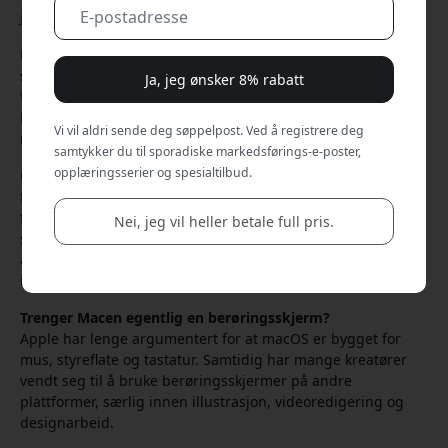
Jun 09, 2026
Ryktene om en MacBook Pro med berøringsskjerm har
sirkulert i flere år. Nå peker flere opplysninger på at Apple
Ja, jeg ønsker 8% rabatt
faktisk kan være på vei til å lansere en berøringsskjerm til
MacBook en gang mot slutten av 2026 eller i 2027. For
Vi vil aldri sende deg søppelpost. Ved å registrere deg
mange kreatører høres det selvsagt fristende ut.
samtykker du til sporadiske markedsførings-e-poster,
opplæringsserier og spesialtilbud.
Men sannheten er at du ikke trenger å vente på Apple for å
få en berøringsskjerm til Macen din allerede i dag. Det
finnes flere eksterne skjermer som fungerer utmerket
Nei, jeg vil heller betale full pris.
sammen med MacBook og Mac mini, og for enkelte
arbeidsflyter kan de faktisk være langt mer nyttige enn en
innebygd berøringsskjerm i en bærbar PC.
Trenger Macen egentlig en berøringsskjerm?
Apple har lenge argumentert for at macOS er bygget for
mus, styreflate og tastatur. Samtidig har mange kreatører
vendt seg til å bruke berøringsskjermer på andre
plattformer, særlig innen illustrasjon, videoredigering og
designarbeid.