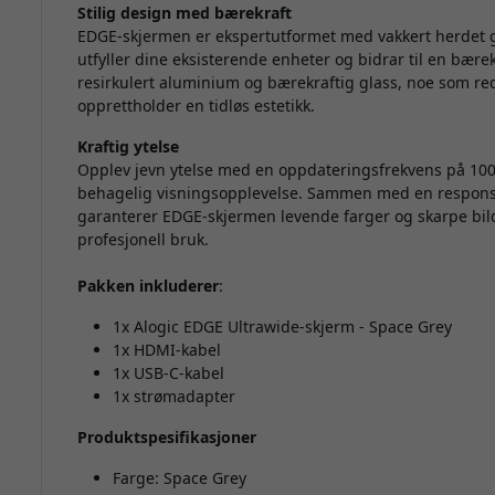
Stilig design med bærekraft
EDGE-skjermen er ekspertutformet med vakkert herdet 
utfyller dine eksisterende enheter og bidrar til en bære
resirkulert aluminium og bærekraftig glass, noe som re
opprettholder en tidløs estetikk.
Kraftig ytelse
Opplev jevn ytelse med en oppdateringsfrekvens på 100
behagelig visningsopplevelse. Sammen med en responsti
garanterer EDGE-skjermen levende farger og skarpe bilde
profesjonell bruk.
Pakken inkluderer
:
1x Alogic EDGE Ultrawide-skjerm - Space Grey
1x HDMI-kabel
1x USB-C-kabel
1x strømadapter
Produktspesifikasjoner
Farge: Space Grey