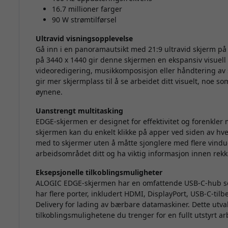
16.7 millioner farger
90 W strømtilførsel
Ultravid visningsopplevelse
Gå inn i en panoramautsikt med 21:9 ultravid skjerm 
på 3440 x 1440 gir denne skjermen en ekspansiv visuell 
videoredigering, musikkomposisjon eller håndtering av 
gir mer skjermplass til å se arbeidet ditt visuelt, noe s
øynene.
Uanstrengt multitasking
EDGE-skjermen er designet for effektivitet og forenkler
skjermen kan du enkelt klikke på apper ved siden av hve
med to skjermer uten å måtte sjonglere med flere vinduer
arbeidsområdet ditt og ha viktig informasjon innen rekk
Eksepsjonelle tilkoblingsmuligheter
ALOGIC EDGE-skjermen har en omfattende USB-C-hub som
har flere porter, inkludert HDMI, DisplayPort, USB-C-tilbe
Delivery for lading av bærbare datamaskiner. Dette utvalg
tilkoblingsmulighetene du trenger for en fullt utstyrt ar