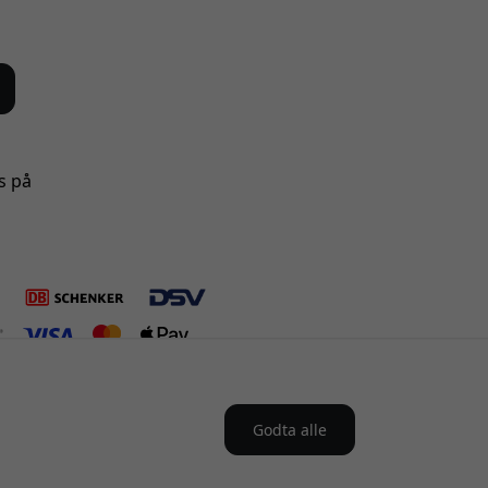
s på
Godta alle
 Norge