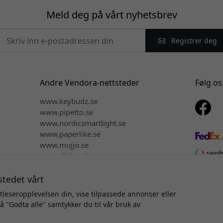
Meld deg på vårt nyhetsbrev
Registrer deg
Andre Vendora-nettsteder
Følg os
www.keybudz.se
www.pipetto.se
www.nordicsmartlight.se
www.paperlike.se
www.mujjo.se
www.clickandgrow.se
www.plaud.se
stedet vårt
tleseropplevelsen din, vise tilpassede annonser eller
på "Godta alle" samtykker du til vår bruk av
vsrett © 2026 Vendora Nordic - Offisiell distributør for Alogic® i