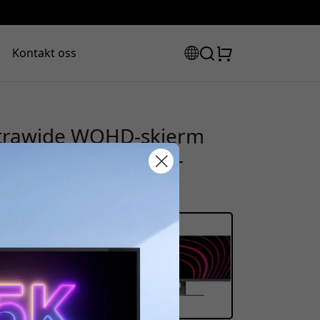
Kontakt oss
trawide WQHD-skjerm
ery og 3440 x 1440-
abattkode:
assen for å få 8% rabatt.