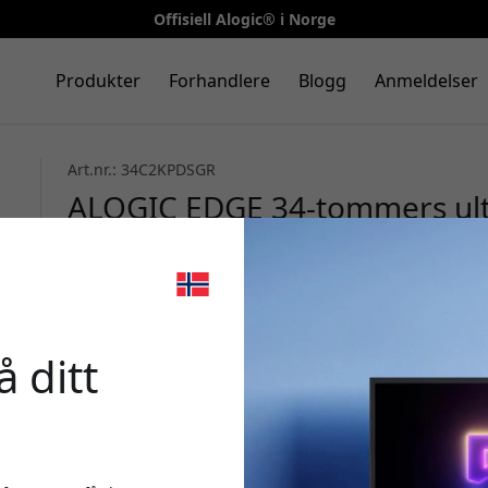
Offisiell Alogic® i Norge
Produkter
Forhandlere
Blogg
Anmeldelser
Art.nr.: 34C2KPDSGR
ALOGIC EDGE 34-tommers ul
med USB-C, 90 W Power Deliv
oppløsning - Space grey
🎉 Din r
 ditt
Bruk denne koden i k