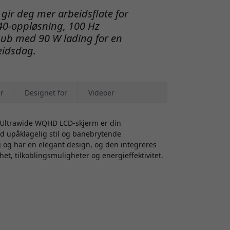
gir deg mer arbeidsflate for
40-oppløsning, 100 Hz
ub med 90 W lading for en
eidsdag.
r
Designet for
Videoer
" Ultrawide WQHD LCD-skjerm er din
ed upåklagelig stil og banebrytende
ng og har en elegant design, og den integreres
et, tilkoblingsmuligheter og energieffektivitet.