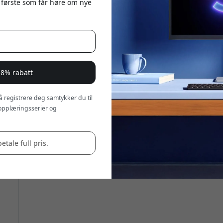
 første som får høre om nye
 8% rabatt
 å registrere deg samtykker du til
opplæringsserier og
betale full pris.