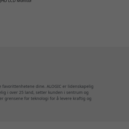
WQHD LCD Monitor
e favorittenhetene dine. ALOGIC er lidenskapelig
elig i over 25 land, setter kunden i sentrum og
r grensene for teknologi for å levere kraftig og