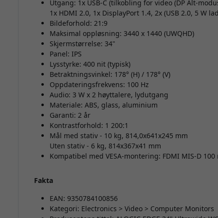
Utgang: 1x USB-C (tilkobling for video (DP Alt-modu
1x HDMI 2.0, 1x DisplayPort 1.4, 2x (USB 2.0, 5 W lad
Bildeforhold: 21:9
Maksimal oppløsning: 3440 x 1440 (UWQHD)
Skjermstørrelse: 34"
Panel: IPS
Lysstyrke: 400 nit (typisk)
Betraktningsvinkel: 178° (H) / 178° (V)
Oppdateringsfrekvens: 100 Hz
Audio: 3 W x 2 høyttalere, lydutgang
Materiale: ABS, glass, aluminium
Garanti: 2 år
Kontrastforhold: 1 200:1
Mål med stativ - 10 kg, 814,0x641x245 mm
Uten stativ - 6 kg, 814x367x41 mm
Kompatibel med VESA-montering: FDMI MIS-D 10
Fakta
EAN: 9350784100856
Kategori: Electronics > Video > Computer Monitors