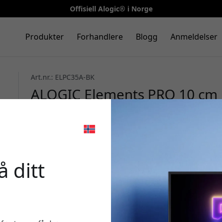
Offisiell Alogic® i Norge
Produkter
Forhandlere
Blogg
Anmeldelser
Art.nr.: ELPC35A-BK
ALOGIC Elements PRO 10 cm 
lydadapter med mikrofonstøt
enheter - Svart
🎉 Din r
 ditt
Bruk denne koden i k