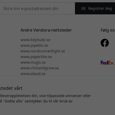
Registrer deg
Andre Vendora-nettsteder
Følg os
www.keybudz.se
www.pipetto.se
www.nordicsmartlight.se
www.paperlike.se
www.mujjo.se
www.clickandgrow.se
www.plaud.se
stedet vårt
tleseropplevelsen din, vise tilpassede annonser eller
på "Godta alle" samtykker du til vår bruk av
vsrett © 2026 Vendora Nordic - Offisiell distributør for Alogic® i
Vi selger eller deler ikke personopplysningene dine.