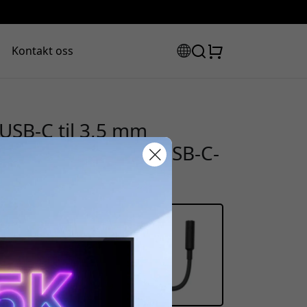
Kontakt oss
USB-C til 3,5 mm
te for headset og USB-C-
abattkode:
assen for å få 8% rabatt.