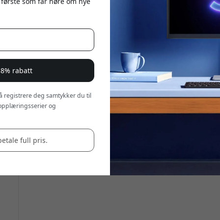
 første som får høre om nye
 8% rabatt
 å registrere deg samtykker du til
opplæringsserier og
betale full pris.