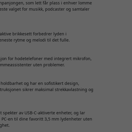
panjongen, som lett får plass i enhver lomme
beste valget for musikk, podcaster og samtaler
ktive brikkesett forbedrer lyden i
neste rytme og melodi til det fulle.
jon for hodetelefoner med integrert mikrofon,
emmeassistenter uten problemer.
oldbarhet og har en sofistikert design,
struksjonen sikrer maksimal strekkavlastning og
spekter av USB-C-aktiverte enheter, og lar
 PC-en til dine favoritt 3,5 mm lydenheter uten
ghet.