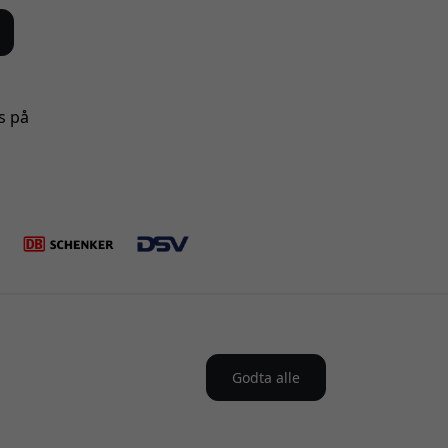
s på
Godta alle
 Norge