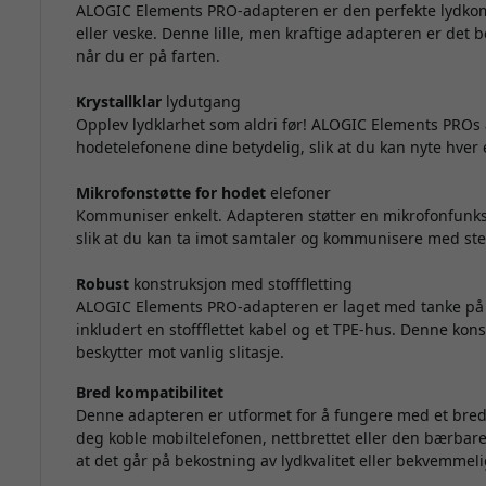
ALOGIC Elements PRO-adapteren er den perfekte lydkom
eller veske. Denne lille, men kraftige adapteren er det 
når du er på farten.
Krystallklar
lydutgang
Opplev lydklarhet som aldri før! ALOGIC Elements PROs a
hodetelefonene dine betydelig, slik at du kan nyte hver e
Mikrofonstøtte for hodet
elefoner
Kommuniser enkelt. Adapteren støtter en mikrofonfunks
slik at du kan ta imot samtaler og kommunisere med st
Robust
konstruksjon med stofffletting
ALOGIC Elements PRO-adapteren er laget med tanke på h
inkludert en stoffflettet kabel og et TPE-hus. Denne kon
beskytter mot vanlig slitasje.
Bred kompatibilitet
Denne adapteren er utformet for å fungere med et bredt 
deg koble mobiltelefonen, nettbrettet eller den bærbare
at det går på bekostning av lydkvalitet eller bekvemmeli