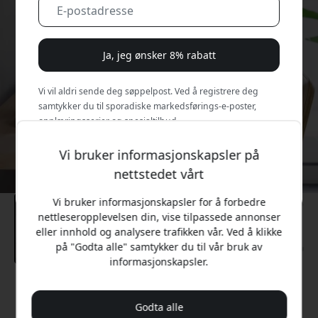
Ja, jeg ønsker 8% rabatt
Vi vil aldri sende deg søppelpost. Ved å registrere deg
samtykker du til sporadiske markedsførings-e-poster,
opplæringsserier og spesialtilbud.
Vi bruker informasjonskapsler på
Nei, jeg vil heller betale full pris.
nettstedet vårt
Vi bruker informasjonskapsler for å forbedre
nettleseropplevelsen din, vise tilpassede annonser
eller innhold og analysere trafikken vår. Ved å klikke
på "Godta alle" samtykker du til vår bruk av
informasjonskapsler.
Anbefalt pris
1 399 NOK
Godta alle