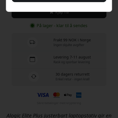
Kjøp nå
På lager - klar til å sendes
Frakt 99 NOK i Norge
Ingen skjulte avgifter
Levering 7-11 august
Rask og sporbar levering
30 dagers returrett
Enkel retur - ingen krøll
Sikre betalinger med kryptering
Alogic Elite Plus justerbart laptopstativ gir en