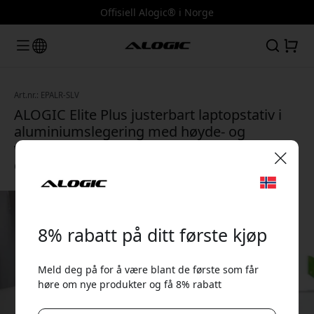
Offisiell Alogic® i Norge
Art.nr.: EPALR-SLV
ALOGIC Elite Plus justerbart laptopstativ i
aluminiumslegering med høyde- og
vinkeljustering for de fleste bærbare
datamaskiner - Sølv
🎉 Din rabattkode:
8% rabatt på ditt første kjøp
Meld deg på for å være blant de første som får
høre om nye produkter og få 8% rabatt
Bruk denne koden i kassen for å få 8% rabatt.