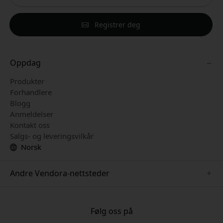
Registrer deg
Oppdag
Produkter
Forhandlere
Blogg
Anmeldelser
Kontakt oss
Salgs- og leveringsvilkår
Norsk
Andre Vendora-nettsteder
www.keybudz.se
www.pipetto.se
Følg oss på
www.nordicsmartlight.se