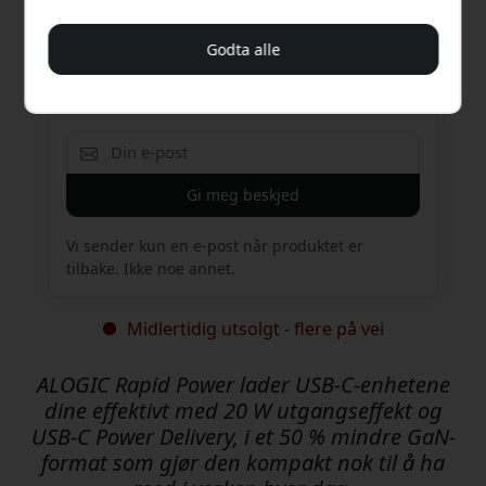
Få e-post når den er tilbake på lager
Godta alle
Skriv inn e-postadressen din, så gir vi deg
beskjed så snart produktet er tilgjengelig igjen.
Gi meg beskjed
Vi sender kun en e-post når produktet er
tilbake. Ikke noe annet.
Midlertidig utsolgt - flere på vei
ALOGIC Rapid Power lader USB-C-enhetene
dine effektivt med 20 W utgangseffekt og
USB-C Power Delivery, i et 50 % mindre GaN-
format som gjør den kompakt nok til å ha