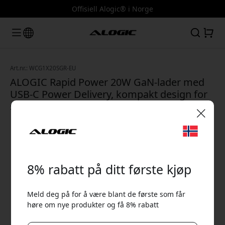
Offisiell Alogic® i Norge
Art.nr.: WCG1X20SGR-EU
ALOGIC Rapid Power 20W GaN-lader med
USB-C Power Delivery, kompakt design for
smarttelefon og nettbrett - Space grey
🎉 Din rabattkode:
8% rabatt på ditt første kjøp
Meld deg på for å være blant de første som får
høre om nye produkter og få 8% rabatt
Bruk denne koden i kassen for å få 8% rabatt.