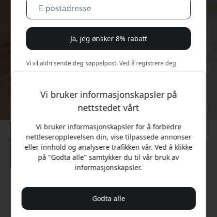
Ja, jeg ønsker 8% rabatt
Vi vil aldri sende deg søppelpost. Ved å registrere deg
samtykker du til sporadiske markedsførings-e-poster,
opplæringsserier og spesialtilbud.
Vi bruker informasjonskapsler på
nettstedet vårt
Nei, jeg vil heller betale full pris.
Vi bruker informasjonskapsler for å forbedre
nettleseropplevelsen din, vise tilpassede annonser
eller innhold og analysere trafikken vår. Ved å klikke
på "Godta alle" samtykker du til vår bruk av
informasjonskapsler.
Anbefalt pris
1 099 NOK
Godta alle