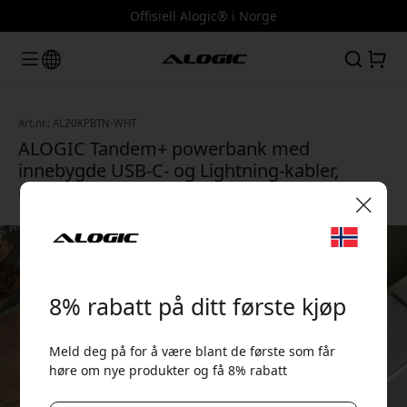
Offisiell Alogic® i Norge
Art.nr.: AL20KPBTN-WHT
ALOGIC Tandem+ powerbank med
innebygde USB-C- og Lightning-kabler,
display og 20 000 mAh for reiser - Hvit
🎉 Din rabattkode:
8% rabatt på ditt første kjøp
Meld deg på for å være blant de første som får
høre om nye produkter og få 8% rabatt
Bruk denne koden i kassen for å få 8% rabatt.