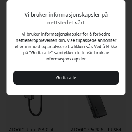
Vi bruker informasjonskapsler på
nettstedet vårt
ALOGIC Elements USB-C
ALOGIC Elements USB-C
til HDMI-adapter for 4K
til HDMI-kabel med støtte
Vi bruker informasjonskapsler for å forbedre
60 Hz, HDMI 2.0 og
for 4K, HDMI 2.0 og
nettleseropplevelsen din, vise tilpassede annonser
Thunderbolt med støtte
lengde på 2 m for skjerm,
for DP Alt Mode - Svart
TV og projektor - Svart
eller innhold og analysere trafikken vår. Ved å klikke
på "Godta alle" samtykker du til vår bruk av
299 NOK
429 NOK
informasjonskapsler.
Godta alle
ALOGIC Ultra USB-C til
ALOGIC SPARK 6-i-1 USB4-