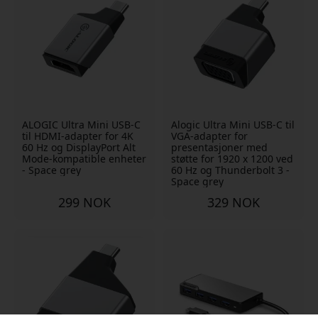
ALOGIC Ultra Mini USB-C
Alogic Ultra Mini USB-C til
til HDMI-adapter for 4K
VGA-adapter for
60 Hz og DisplayPort Alt
presentasjoner med
Mode-kompatible enheter
støtte for 1920 x 1200 ved
- Space grey
60 Hz og Thunderbolt 3 -
Space grey
299 NOK
329 NOK