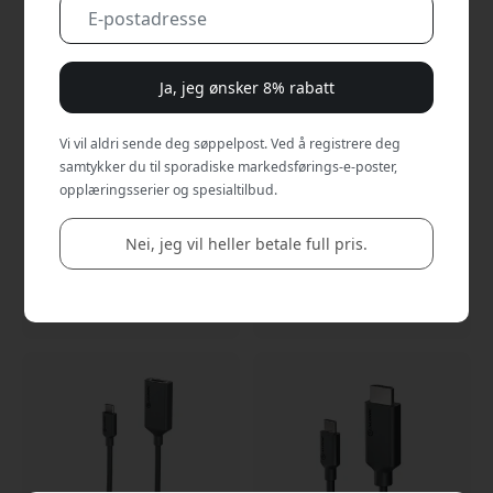
Ja, jeg ønsker 8% rabatt
Vi vil aldri sende deg søppelpost. Ved å registrere deg
samtykker du til sporadiske markedsførings-e-poster,
opplæringsserier og spesialtilbud.
ALOGIC SkySound
ALOGIC Magforce Trio 3-i-
Bluetooth-lydsender for
1 USB-C-adapter med
3,5 mm-uttak, fly og to
HDMI, USB-A, 4K 60 Hz og
Nei, jeg vil heller betale full pris.
Bluetooth-hodetelefoner
100 W Power Delivery
med USB-C-lading - Hvit
passthrough - Space grey
999 NOK
649 NOK