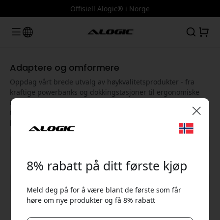
Offisiell Alogic® i Norge
Adaptere og omformere
Oppdag vårt brede utvalg av høykvalitetsprodukter - fra
kraftige powerbanks og dokkingstasjoner til ergonomiske
holdere for bærbare datamaskiner og 4K-skjermer. Alogic
tilbyr smarte løsninger som forbedrer ytelsen og
brukeropplevelsen til enhetene dine.
🎉 Din rabattkode:
8% rabatt på ditt første kjøp
Vis alle kategorier
Meld deg på for å være blant de første som får
høre om nye produkter og få 8% rabatt
Bruk denne koden i kassen for å få 8% rabatt.