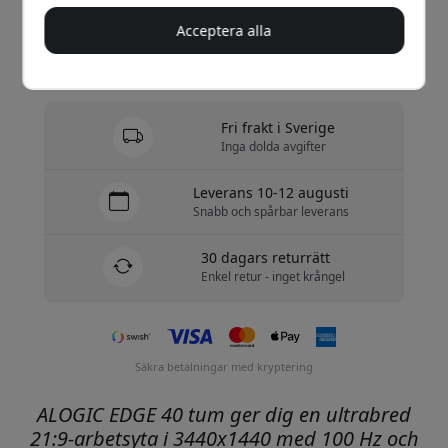
Köp nu
Acceptera alla
I lager - redo att skickas
Fri frakt i Sverige
Inga dolda avgifter
Leverans 10-12 augusti
Snabb och spårbar leverans
30 dagars returrätt
Enkel retur - inget krångel
Säkra betalningar med kryptering
ALOGIC EDGE 40 tum ger dig en ultrabred
21:9-arbetsyta i 3440x1440 med 100 Hz och