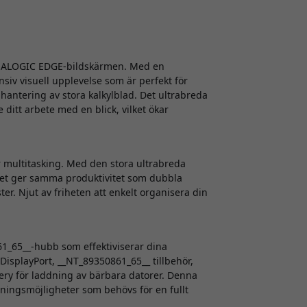
å ALOGIC EDGE-bildskärmen. Med en
iv visuell upplevelse som är perfekt för
hantering av stora kalkylblad. Det ultrabreda
ditt arbete med en blick, vilket ökar
r multitasking. Med den stora ultrabreda
lket ger samma produktivitet som dubbla
er. Njut av friheten att enkelt organisera din
_65__-hubb som effektiviserar dina
 DisplayPort, __NT_89350861_65__ tillbehör,
ery för laddning av bärbara datorer. Denna
utningsmöjligheter som behövs för en fullt