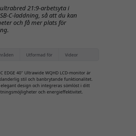
ltrabred 21:9-arbetsyta i
B-C-laddning, så att du kan
heter och få mer plats för
ing.
mråden
Utformad för
Videor
GIC EDGE 40" Ultrawide WQHD LCD-monitor är
klanderlig stil och banbrytande funktionalitet.
elegant design och integreras sömlöst i ditt
utningsmöjligheter och energieffektivitet.