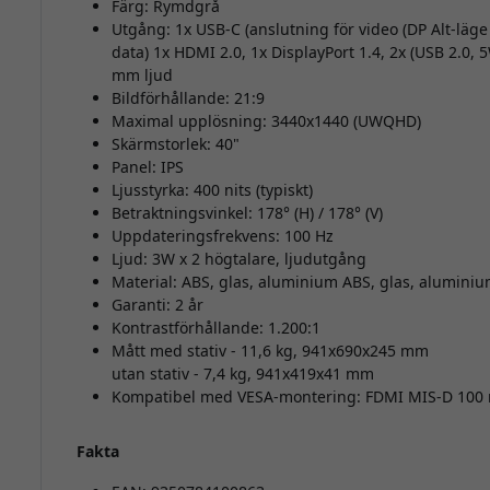
Färg: Rymdgrå
Utgång: 1x USB-C (anslutning för video (DP Alt-läge
data) 1x HDMI 2.0, 1x DisplayPort 1.4, 2x (USB 2.0, 5
mm ljud
Bildförhållande: 21:9
Maximal upplösning: 3440x1440 (UWQHD)
Skärmstorlek: 40"
Panel: IPS
Ljusstyrka: 400 nits (typiskt)
Betraktningsvinkel: 178° (H) / 178° (V)
Uppdateringsfrekvens: 100 Hz
Ljud: 3W x 2 högtalare, ljudutgång
Material: ABS, glas, aluminium ABS, glas, alumini
Garanti: 2 år
Kontrastförhållande: 1.200:1
Mått med stativ - 11,6 kg, 941x690x245 mm
utan stativ - 7,4 kg, 941x419x41 mm
Kompatibel med VESA-montering: FDMI MIS-D 10
Fakta