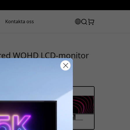
Kontakta oss
bred WQHD LCD-monitor
och Ethernet för
rabattkod:
ssan för att få 8% rabatt.