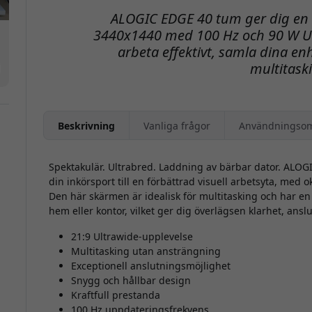
ALOGIC EDGE 40 tum ger dig en u
3440x1440 med 100 Hz och 90 W US
arbeta effektivt, samla dina en
multitask
Beskrivning
Vanliga frågor
Användningso
Spektakulär. Ultrabred. Laddning av bärbar dator. ALO
din inkörsport till en förbättrad visuell arbetsyta, med o
Den här skärmen är idealisk för multitasking och har en 
hem eller kontor, vilket ger dig överlägsen klarhet, ansl
21:9 Ultrawide-upplevelse
Multitasking utan ansträngning
Exceptionell anslutningsmöjlighet
Snygg och hållbar design
Kraftfull prestanda
100 Hz uppdateringsfrekvens