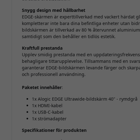
Snygg design med hållbarhet
EDGE-skärmen är experttillverkad med vackert härdat 
kompletterar inte bara dina befintliga enheter utan bidra
bildskärmen är tillverkad av 80 % återvunnet aluminium 
samtidigt som den behåller en tidlös estetik.
Kraftfull prestanda
Upplev smidig prestanda med en uppdateringsfrekvens 
behagligare tittarupplevelse. Tillsammans med en svarst
garanterar EDGE-bildskärmen levande färger och skarpa b
och professionell användning.
Paketet innehåller
:
1x Alogic EDGE Ultrawide-bildskärm 40" - rymdgrå
1x HDMI-kabel
1x USB-C-kabel
1x strömadapter
Specifikationer för produkten