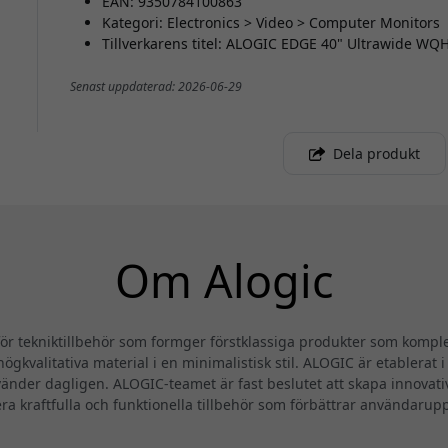
EAN: 9350784100863
Kategori: Electronics > Video > Computer Monitors
Tillverkarens titel: ALOGIC EDGE 40" Ultrawide WQ
Senast uppdaterad: 2026-06-29
Dela produkt
Om Alogic
 tekniktillbehör som formger förstklassiga produkter som komplet
ögkvalitativa material i en minimalistisk stil. ALOGIC är etablerat 
änder dagligen. ALOGIC-teamet är fast beslutet att skapa innovat
era kraftfulla och funktionella tillbehör som förbättrar användarup