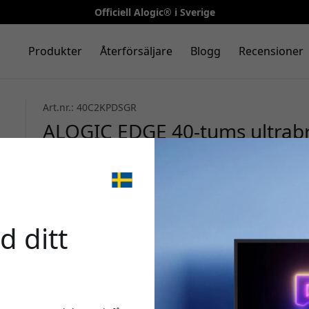
Officiell Alogic® i Sverige
Produkter
Återförsäljare
Blogg
Recensioner
Art.nr.: 40C2KPDSGR
ALOGIC EDGE 40-tums ultra
med USB-C-hubb, 90 W, HDMI 
laptopladdning - Rymdgrå
🎉 Din 
d ditt
Använd denna kod i ka