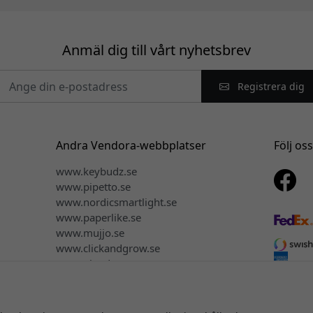
Anmäl dig till vårt nyhetsbrev
Registrera dig
Andra Vendora-webbplatser
Följ os
www.keybudz.se
www.pipetto.se
www.nordicsmartlight.se
www.paperlike.se
www.mujjo.se
www.clickandgrow.se
www.plaud.se