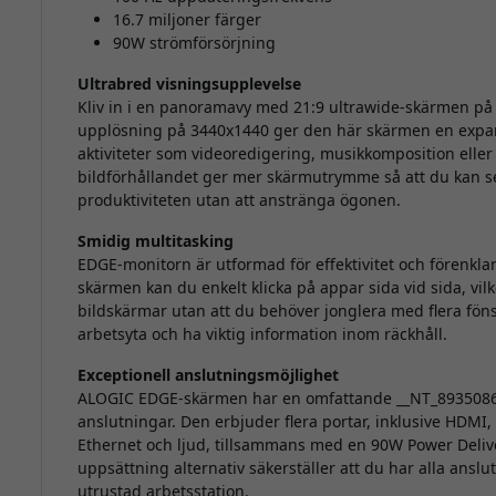
16.7 miljoner färger
90W strömförsörjning
Ultrabred visningsupplevelse
Kliv in i en panoramavy med 21:9 ultrawide-skärmen p
upplösning på 3440x1440 ger den här skärmen en expans
aktiviteter som videoredigering, musikkomposition eller 
bildförhållandet ger mer skärmutrymme så att du kan se 
produktiviteten utan att anstränga ögonen.
Smidig multitasking
EDGE-monitorn är utformad för effektivitet och förenkla
skärmen kan du enkelt klicka på appar sida vid sida, vi
bildskärmar utan att du behöver jonglera med flera fönst
arbetsyta och ha viktig information inom räckhåll.
Exceptionell anslutningsmöjlighet
ALOGIC EDGE-skärmen har en omfattande __NT_89350861
anslutningar. Den erbjuder flera portar, inklusive HDMI,
Ethernet och ljud, tillsammans med en 90W Power Deliv
uppsättning alternativ säkerställer att du har alla ansl
utrustad arbetsstation.