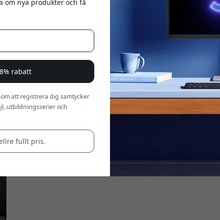
eta om nya produkter och få
a 8% rabatt
om att registrera dig samtycker
l, utbildningsserier och
llre fullt pris.