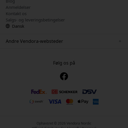
Blog
Anmeldelser
Kontakt os
Salgs- og leveringsbetingelser
Dansk
Andre Vendora-websteder
www.keybudz.se
www.pipetto.se
Følg os på
www.nordicsmartlight.se
www.paperlike.se
www.mujjo.se
www.clickandgrow.se
www.plaud.se
Ophavsret © 2026 Vendora Nordic