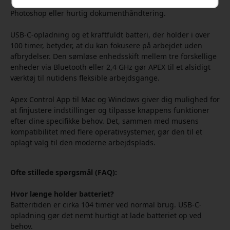
bevægelse, uanset om det gælder detaljeret arbejde i
Photoshop eller hurtig dokumenthåndtering.
USB-C-opladning og et kraftfuldt batteri, der holder i over
100 timer, betyder, at du kan fokusere på arbejdet uden
afbrydelser. Den sømløse enhedsskift mellem tre forskellige
enheder via Bluetooth eller 2,4 GHz gør APEX til et alsidigt
værktøj til nutidens fleksible arbejdsgange.
Apex Control App til Mac og Windows giver dig mulighed for
at finjustere indstillinger og tilpasse knappens funktioner
efter dine specifikke behov. Det, sammen med musens
kompatibilitet med flere operativsystemer, gør den til et
oplagt valg til den moderne arbejdsplads.
Ofte stillede spørgsmål (FAQ):
Hvor længe holder batteriet?
Batteritiden er cirka 104 timer ved normal brug. USB-C-
opladning gør det nemt hurtigt at lade batteriet op ved
behov.