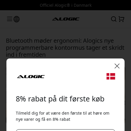
Officiel Alogic® i Danmark
Bluetooth møder ergonomi: Alogics nye
programmerbare kontormus tager et skridt
ind i fremtiden
🎉 Din rabatkode:
8% rabat på dit første køb
Tilmeld dig for at være den første til at høre om
nye varer og få en 8% rabat
Brug denne kode ved kassen for at få 8% rabat.