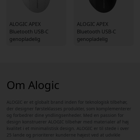
ALOGIC APEX
ALOGIC APEX
Bluetooth USB-C
Bluetooth USB-C
genopladelig
genopladelig
programmerbar mus
programmerbar mus
med 7 taster - hvid
med 7 taster - sort
Om Alogic
ALOGIC er et globalt brand inden for teknologisk tilbehør,
der designer førsteklasses produkter, som komplementerer
og forbedrer dine yndlingsenheder. Med en passion for
design konstruerer ALOGIC tilbehør med materialer af høj
kvalitet i et minimalistisk design. ALOGIC er til stede i over
25 lande og prioriterer kunderne højest ved at udvikle