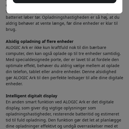
computere hurtigt og effektivt. Det gør det muligt for dig at
være produktiv på farten, uden at skulle bekymre dig om, at
batteriet løber tør. Opladningshastigheden er så høj, at du
aldrig behøver at vente længe, før dine enheder er klar til
brug.
Alsidig opladning af flere enheder
ALOGIC Ark er ikke kun kraftfuld nok til din bærbare
computer, den kan også oplade op til tre enheder samtidig.
Med specialdesignede porte, der er lavet til at fordele den
optimale effekt, behøver du aldrig vælge mellem at oplade
din telefon, tablet eller andre enheder. Denne alsidighed
gør ALOGIC Ark til den perfekte ledsager til alle dine digitale
enheder.
Intelligent digitalt display
En anden smart funktion ved ALOGIC Ark er det digitale
display, som giver dig vigtige oplysninger som
opladningshastigheder, resterende batteritid og estimeret
tid til fuld opladning. Den funktion gør det let at planlægge
dine opladninger effektivt og undgå overraskelser med et