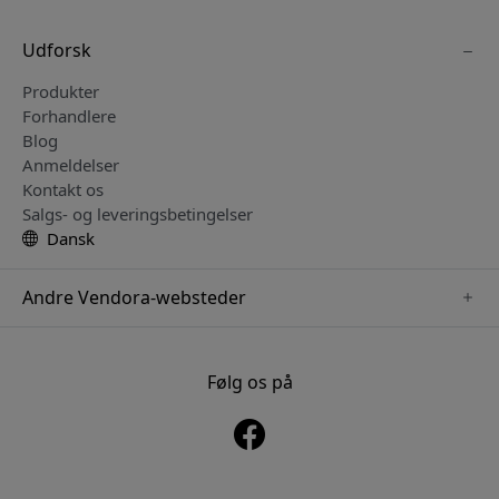
Udforsk
Produkter
Forhandlere
Blog
Anmeldelser
Kontakt os
Salgs- og leveringsbetingelser
Dansk
Andre Vendora-websteder
www.keybudz.se
www.pipetto.se
Følg os på
www.nordicsmartlight.se
www.paperlike.se
www.mujjo.se
www.clickandgrow.se
www.plaud.se