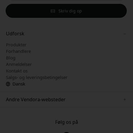
Skriv dig op
Udforsk
Produkter
Forhandlere
Blog
Anmeldelser
Kontakt os
Salgs- og leveringsbetingelser
Dansk
Andre Vendora-websteder
www.keybudz.se
www.pipetto.se
Følg os på
www.nordicsmartlight.se
www.paperlike.se