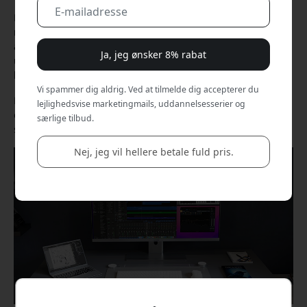
Når arbejdspladsen forandrer sig, skal udstyret også følge
med. Med sine seneste skærme vil ALOGIC gøre det lettere
at bygge en ren, fleksibel og kraftfuld arbejdsstation -
Ja, jeg ønsker 8% rabat
uanset om du arbejder hjemme, på kontoret eller i et
kreativt studio.
Vi spammer dig aldrig. Ved at tilmelde dig accepterer du
De nye modeller kombinerer høj opløsning, USB-C-docking
lejlighedsvise marketingmails, uddannelsesserier og
og moderne design. Resultatet er skærme, der fungerer
særlige tilbud.
som navet i hele skrivebordet.
Nej, jeg vil hellere betale fuld pris.