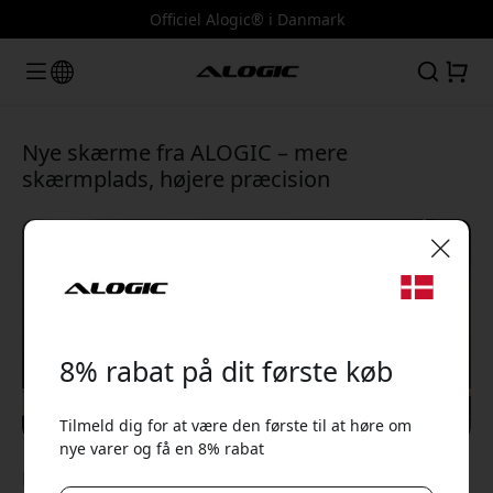
Officiel Alogic® i Danmark
Nye skærme fra ALOGIC – mere
skærmplads, højere præcision
🎉 Din rabatkode:
8% rabat på dit første køb
Tilmeld dig for at være den første til at høre om
nye varer og få en 8% rabat
Brug denne kode ved kassen for at få 8% rabat.
Mar 13, 2026