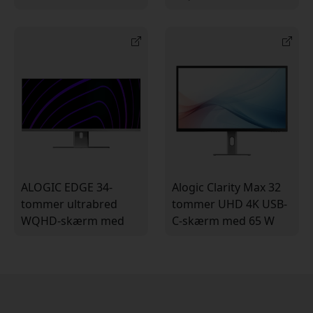
med 5K-opløsning,
med USB-C, 90 W
USB-C og MPP 2.0-
opladning og
understøttelse til
3440x1440 opløsning
kreative arbejdsgange
ALOGIC EDGE 34-
Alogic Clarity Max 32
tommer ultrabred
tommer UHD 4K USB-
WQHD-skærm med
C-skærm med 65 W
USB-C-hub, 90 W
opladning, HDMI 2.1
opladning og 100 Hz
og DisplayPort 1.4
opdateringsfrekvens