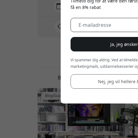
Tilmeld dig for at være den først
Levering 7-11 august
få en 8% rabat
Hurtig og sporbar levering
30 dages returret
Nem retur - intet besvær
Ja, jeg ønske
Sikre betalinger med kryptering
Vi spammer dig aldrig. Ved at tilmelde
marketingmails, uddannelsesserier og
Blog, guide og anmeldelser
Nej, jeg vil hellere 
Blog/Guide