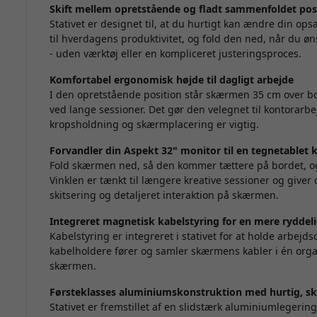
Skift mellem opretstående og fladt sammenfoldet pos
Stativet er designet til, at du hurtigt kan ændre din op
til hverdagens produktivitet, og fold den ned, når du ø
- uden værktøj eller en kompliceret justeringsproces.
Komfortabel ergonomisk højde til dagligt arbejde
I den opretstående position står skærmen 35 cm over bo
ved lange sessioner. Det gør den velegnet til kontorarb
kropsholdning og skærmplacering er vigtig.
Forvandler din Aspekt 32" monitor til en tegnetablet kl
Fold skærmen ned, så den kommer tættere på bordet, og A
Vinklen er tænkt til længere kreative sessioner og giver d
skitsering og detaljeret interaktion på skærmen.
Integreret magnetisk kabelstyring for en mere ryddeli
Kabelstyring er integreret i stativet for at holde arbej
kabelholdere fører og samler skærmens kabler i én organ
skærmen.
Førsteklasses aluminiumskonstruktion med hurtig, sk
Stativet er fremstillet af en slidstærk aluminiumlegering