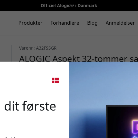
Officiel Alogic® i Danmark
Produkter
Forhandlere
Blog
Anmeldelser
Varenr.: A32FSSGR
ALOGIC Aspekt 32-tommer sam
touchskærm med magnetisk ka
montering - Space Grey
🎉 Din 
 dit første
Brug denne kode ved k