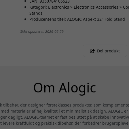
EAN: 9350784105523
Kategori: Electronics > Electronics Accessories > 
Stands
Producentens titel: ALOGIC Aspekt 32" Fold Stand
Sidst opdateret: 2026-06-29
Del produkt
Om Alogic
sk tilbehør, der designer førsteklasses produkter, som komplemen
ed materialer af høj kvalitet i et minimalistisk design. ALOGIC er 
uger dagligt. ALOGIC-teamet er fast besluttet på at skabe innovati
at levere kraftfuldt og praktisk tilbehør, der forbedrer brugeropleve