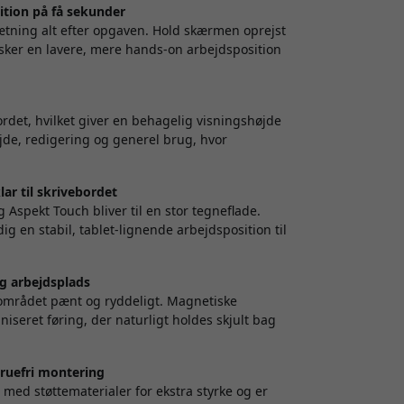
ition på få sekunder
sætning alt efter opgaven. Hold skærmen oprejst
nsker en lavere, mere hands-on arbejdsposition
rdet, hvilket giver en behagelig visningshøjde
ejde, redigering og generel brug, hvor
ar til skrivebordet
spekt Touch bliver til en stor tegneflade.
ig en stabil, tablet-lignende arbejdsposition til
g arbejdsplads
dsområdet pænt og ryddeligt. Magnetiske
iseret føring, der naturligt holdes skjult bag
ruefri montering
 med støttematerialer for ekstra styrke og er