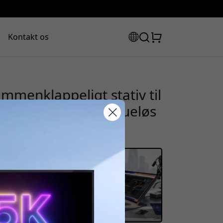
Kontakt os
menklappeligt stativ til
belstyring og skrueløs
rabatkode:
assen for at få 8% rabat.