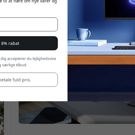
e til at høre om nye varer og
r 8% rabat
 dig accepterer du lejlighedsvise
 særlige tilbud.
betale fuld pris.