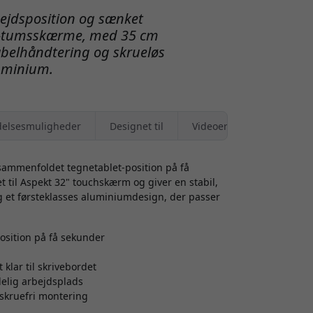
bejdsposition og sænket
32-tumsskærme, med 35 cm
belhåndtering og skrueløs
uminium.
elsesmuligheder
Designet til
Videoer
ammenfoldet tegnetablet-position på få
 til Aspekt 32" touchskærm og giver en stabil,
g et førsteklasses aluminiumdesign, der passer
osition på få sekunder
 klar til skrivebordet
delig arbejdsplads
skruefri montering