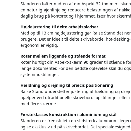
Standeren løfter midten af din Aspekt 32-tommers skærm
en naturlig øjenlinje og reducere belastningen af nakke
daglig brug på kontoret og i hjemmet, især hvor skærm
Højdejustering til delte arbejdspladser
Med op til 13 cm højdejustering gør Raise Stand det nemt
brugere. Det er ideelt til delte skriveborde, hot-desking
ergonomi er vigtig.
Roter mellem liggende og stående format
Roter hurtigt din Aspekt-skærm 90 grader til stående fo
lange dokumenter. For den bedste oplevelse skal du o
systemindstillinger.
Hældning og drejning til præcis positionering
Raise Stand understøtter justering af hældning og drejni
hjælper ved utraditionelle skrivebordsopstillinger eller 
med flere skærme.
Førsteklasses konstruktion i aluminium og stål
Standeren er fremstillet i en slidstærk aluminiumslegerin
og se eksklusiv ud på skrivebordet. Det specialdesigned