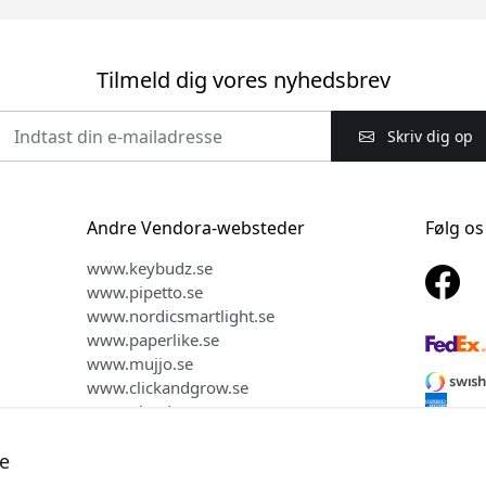
Tilmeld dig vores nyhedsbrev
Skriv dig op
Andre Vendora-websteder
Følg os
www.keybudz.se
www.pipetto.se
www.nordicsmartlight.se
www.paperlike.se
www.mujjo.se
www.clickandgrow.se
www.plaud.se
e