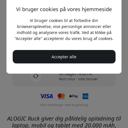
Køb nu
Vi bruger cookies på vores hjemmeside
Vi bruger cookies til at forbedre din
På lager - klar til afsendelse
browseroplevelse, vise personlige annoncer eller
indhold og analysere vores trafik. Ved at klikke på
Forsendelse af 49 DKK i Danmark
"Accepter alle" accepterer du vores brug af cookies.
Ingen skjulte gebyrer
Levering 10-12 august
Accepter alle
Hurtig og sporbar levering
30 dages returret
Nem retur - intet besvær
Sikre betalinger med kryptering
ALOGIC Ruck giver dig pålidelig opladning til
laptop, mobil og tablet med 20.000 mAh,