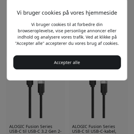
Vi bruger cookies på vores hjemmeside
ALOGIC Elements USB-C
ALOGIC Elements HDMI-
til HDMI-kabel med 4K-
kabel, han til han, 2 m,
Vi bruger cookies til at forbedre din
understøttelse og HDMI
med 4K-understøttelse
browseroplevelse, vise personlige annoncer eller
2.0, 1 m, til monitor,
ved 60 Hz og 18 Gbps til
skærm og laptop - Sort
TV, skærm og projektor -
indhold og analysere vores trafik. Ved at klikke på
Sort
"Accepter alle" accepterer du vores brug af cookies.
249 DKK
99 DKK
Accepter alle
ALOGIC Fusion Series
ALOGIC Fusion Series
USB-C til USB-C 3.2 Gen 2-
USB-C til USB-C-kabel,