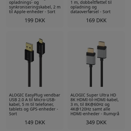
opladnings- og
1 m, dobbeltflettet til
synkroniseringskabel, 2 m
opladning og
til Apple-enheder - Sort
dataoverførsel - Sort
199 DKK
169 DKK
ALOGIC EasyPlug vendbar
ALOGIC Super Ultra HD
USB 2.0 A til Micro-USB-
8K HDMI-til-HDMI-kabel,
kabel, 5 m til telefoner,
3 m, til 8K@60Hz og
tablets og GPS-enheder -
4K@120Hz samt alle
Sort
HDMI-enheder - Rumgrå
149 DKK
349 DKK