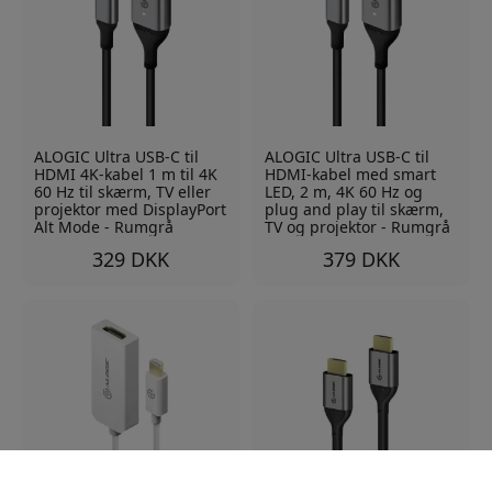
ALOGIC Ultra USB-C til
ALOGIC Ultra USB-C til
HDMI 4K-kabel 1 m til 4K
HDMI-kabel med smart
60 Hz til skærm, TV eller
LED, 2 m, 4K 60 Hz og
projektor med DisplayPort
plug and play til skærm,
Alt Mode - Rumgrå
TV og projektor - Rumgrå
329 DKK
379 DKK