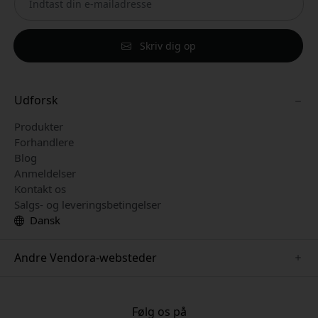
Skriv dig op
Udforsk
Produkter
Forhandlere
Blog
Anmeldelser
Kontakt os
Salgs- og leveringsbetingelser
Dansk
Andre Vendora-websteder
www.keybudz.se
www.pipetto.se
Følg os på
www.nordicsmartlight.se