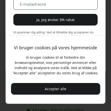
Ja, jeg ønsker 8% rabat
Vi spammer dig aldrig. Ved at tilmelde dig accepterer du
lejlighedsvise marketingmails, uddannelsesserier og
særlige tilbud.
Vi bruger cookies på vores hjemmeside
Nej, jeg vil hellere betale fuld pris.
Vi bruger cookies til at forbedre din
browseroplevelse, vise personlige annoncer eller
indhold og analysere vores trafik. Ved at klikke på
"Accepter alle" accepterer du vores brug af cookies.
Anbefalet pris
299 DKK
Accepter alle
Køb nu
På lager - klar til afsendelse