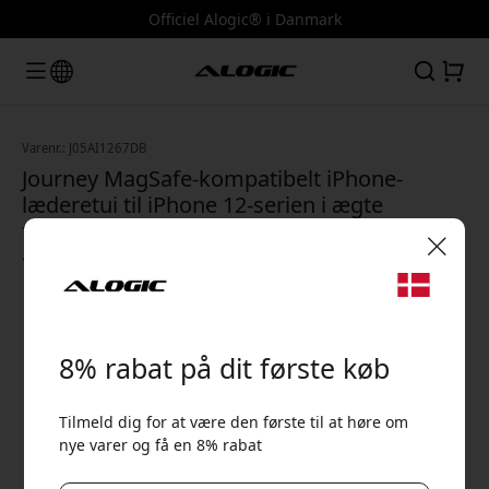
Officiel Alogic® i Danmark
Varenr.: J05AI1267DB
Journey MagSafe-kompatibelt iPhone-
læderetui til iPhone 12-serien i ægte
fuldnarvet læder med holdbar konstruktion
- Mørkebrun
🎉 Din rabatkode:
8% rabat på dit første køb
Tilmeld dig for at være den første til at høre om
nye varer og få en 8% rabat
Brug denne kode ved kassen for at få 8% rabat.