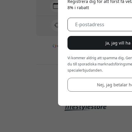
Registrera dig för att först få v
Leverans 7-11 augusti
8% i rabatt
Snabb och spårbar leverans
30 dagars returrätt
Enkel retur - inget krångel
Ja, jag vill h
Säkra betalningar med kryptering
Vi kommer aldrig att spamma dig. Gen
du till sporadiska marknadsföringsmej
specialerbjudanden.
Återförsäljare:
Nej, jag betalar he