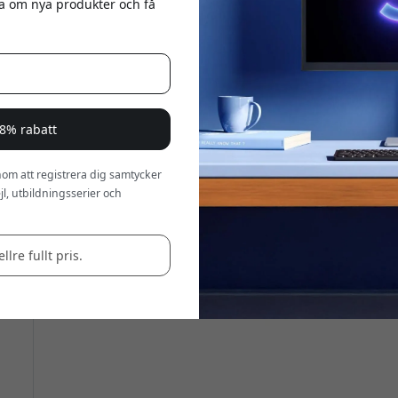
eta om nya produkter och få
a 8% rabatt
om att registrera dig samtycker
l, utbildningsserier och
llre fullt pris.