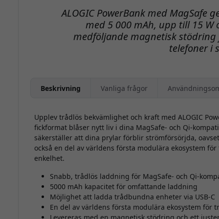
ALOGIC PowerBank med MagSafe ger
med 5 000 mAh, upp till 15 W
medföljande magnetisk stödring 
telefoner i 
Beskrivning
Vanliga frågor
Användningso
Upplev trådlös bekvämlighet och kraft med ALOGIC Po
fickformat blåser nytt liv i dina MagSafe- och Qi-kompa
säkerställer att dina prylar förblir strömförsörjda, oavse
också en del av världens första modulära ekosystem för tr
enkelhet.
Snabb, trådlös laddning för MagSafe- och Qi-kompa
5000 mAh kapacitet för omfattande laddning
Möjlighet att ladda trådbundna enheter via USB-C
En del av världens första modulära ekosystem för t
Levereras med en magnetisk stödring och ett juste