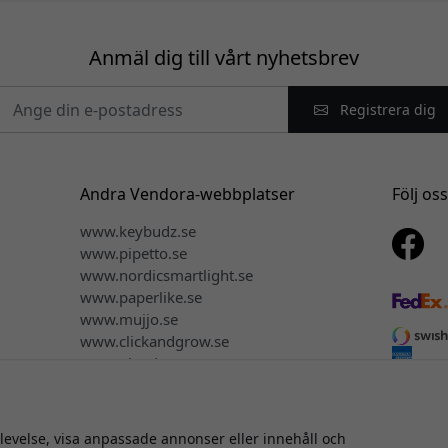
Anmäl dig till vårt nyhetsbrev
Registrera dig
Andra Vendora-webbplatser
Följ os
www.keybudz.se
www.pipetto.se
www.nordicsmartlight.se
www.paperlike.se
www.mujjo.se
www.clickandgrow.se
www.plaud.se
plevelse, visa anpassade annonser eller innehåll och