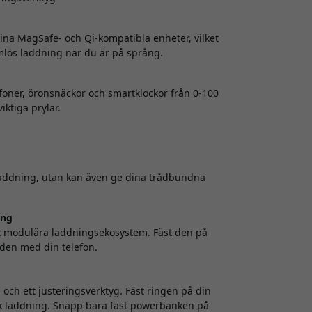
na MagSafe- och Qi-kompatibla enheter, vilket
mlös laddning när du är på språng.
foner, öronsnäckor och smartklockor från 0-100
iktiga prylar.
laddning, utan kan även ge dina trådbundna
ing
x modulära laddningsekosystem. Fäst den på
a den med din telefon.
ch ett justeringsverktyg. Fäst ringen på din
sk laddning. Snäpp bara fast powerbanken på