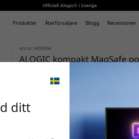
Officiell Alogic® i Sverige
Produkter
Återförsäljare
Blogg
Recensioner
Art.nr.: MSPB5K
ALOGIC kompakt MagSafe p
15 W trådlös laddning för iPh
enheter - Svart
🎉 Din 
d ditt
Använd denna kod i ka