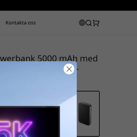
Kontakta oss
owerbank 5000 mAh med
one, AirPods och Qi-
rabattkod:
ssan för att få 8% rabatt.