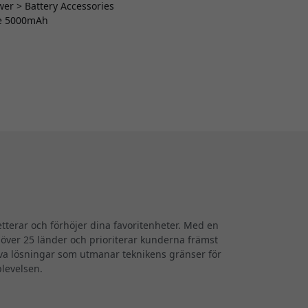
wer > Battery Accessories
fe 5000mAh
terar och förhöjer dina favoritenheter. Med en
i över 25 länder och prioriterar kunderna främst
iva lösningar som utmanar teknikens gränser för
plevelsen.