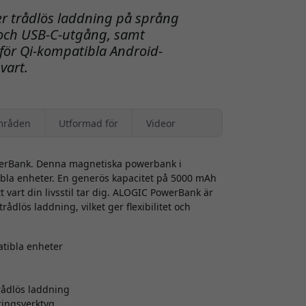
 trådlös laddning på språng
 och USB-C-utgång, samt
för Qi-kompatibla Android-
svart.
mråden
Utformad för
Videor
werBank. Denna magnetiska powerbank i
tibla enheter. En generös kapacitet på 5000 mAh
tt vart din livsstil tar dig. ALOGIC PowerBank är
ådlös laddning, vilket ger flexibilitet och
tibla enheter
rådlös laddning
ringsverktyg