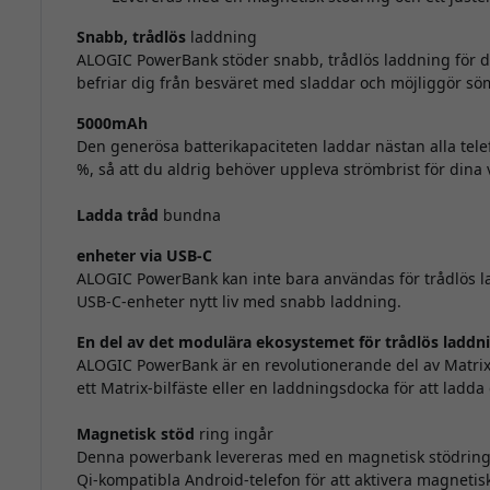
Snabb, trådlös
laddning
ALOGIC PowerBank stöder snabb, trådlös laddning för di
befriar dig från besväret med sladdar och möjliggör sö
5000mAh
Den generösa batterikapaciteten laddar nästan alla tele
%, så att du aldrig behöver uppleva strömbrist för dina v
Ladda tråd
bundna
enheter via USB-C
ALOGIC PowerBank kan inte bara användas för trådlös 
USB-C-enheter nytt liv med snabb laddning.
En del av det modulära ekosystemet för trådlös laddn
ALOGIC PowerBank är en revolutionerande del av Matri
ett Matrix-bilfäste eller en laddningsdocka för att ladd
Magnetisk stöd
ring ingår
Denna powerbank levereras med en magnetisk stödring o
Qi-kompatibla Android-telefon för att aktivera magneti