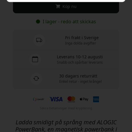
Köp nu
I lager - redo att skickas
Fri frakt i Sverige
Inga dolda avgifter
Leverans 10-12 augusti
Snabb och spårbar leverans
30 dagars returrätt
Enkel retur - inget krångel
Säkra betalningar med kryptering
Ladda smidigt på språng med ALOGIC
PowerBank, en magnetisk powerbank i