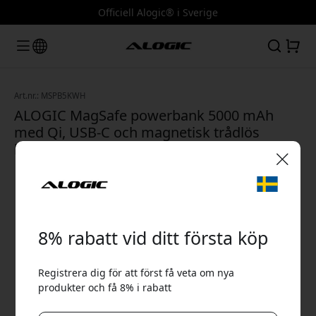
Officiell Alogic® i Sverige
Art.nr.: MSPB5KWH
ALOGIC MagSafe powerbank 5000 mAh
med Qi, USB-C och magnetisk trådlös
laddning för iPhone och Android - Vit
🎉 Din rabattkod:
8% rabatt vid ditt första köp
Registrera dig för att först få veta om nya
produkter och få 8% i rabatt
Använd denna kod i kassan för att få 8% rabatt.