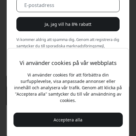
Ja, jag vill ha 8% rabatt
Vi kommer aldrig att spamma dig. Genom att registrera dig
samtycker du till sporadiska marknadsföringsmejl,
utbildningsserier och specialerbjudanden.
Vi använder cookies på vår webbplats
Nej, jag betalar hellre fullt pris.
Vi använder cookies för att förbättra din
surfupplevelse, visa anpassade annonser eller
innehåll och analysera vår trafik. Genom att klicka på
"Acceptera alla" samtycker du till vår användning av
cookies.
Rekommenderat pris
Acceptera alla
699 SEK