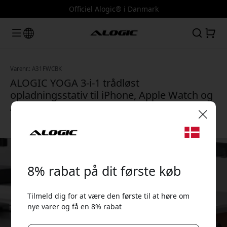
Officiel Alogic® i Danmark
Varenr.: A31FWCBK
ALOGIC YOGA 3-i-1 trådløst
opladningsstativ til iPhone, Apple Watch og
AirPods med MagSafe, kompakt og
rejsevenligt - Sort
🎉 Din rabatkode:
8% rabat på dit første køb
Tilmeld dig for at være den første til at høre om
nye varer og få en 8% rabat
Brug denne kode ved kassen for at få 8% rabat.