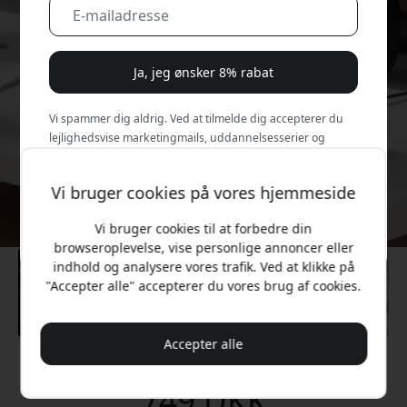
Ja, jeg ønsker 8% rabat
Vi spammer dig aldrig. Ved at tilmelde dig accepterer du
lejlighedsvise marketingmails, uddannelsesserier og
særlige tilbud.
Vi bruger cookies på vores hjemmeside
Nej, jeg vil hellere betale fuld pris.
Vi bruger cookies til at forbedre din
browseroplevelse, vise personlige annoncer eller
indhold og analysere vores trafik. Ved at klikke på
"Accepter alle" accepterer du vores brug af cookies.
Accepter alle
Anbefalet pris
749 DKK