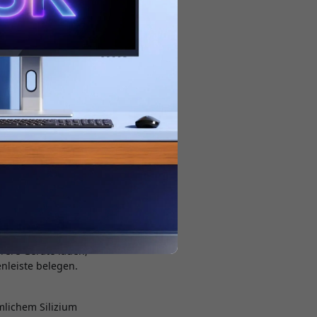
halten.
sehen. Kleine USB-C-
ook zu versorgen –
hnt sich der
hrere Geräte laden,
nleiste belegen.
mlichem Silizium