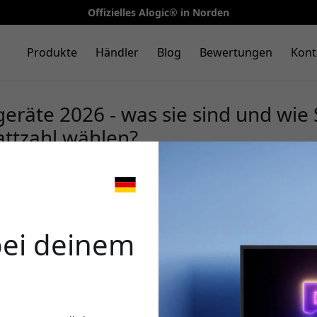
Offizielles Alogic® in Norden
Produkte
Händler
Blog
Bewertungen
Kont
räte 2026 - was sie sind und wie 
attzahl wählen?
🎉 Dein 
bei deinem
Verwende diesen Code an