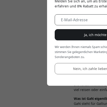
Melden Sie sich an, um als Erste
erfahren und 8% Rabatt zu erha
Ja, ich möcht
May 23, 2026
Wir werden Ihnen niemals Spam schic
Sie haben in den le
stimmen Sie gelegentlichen Marketin
Ladegeräte, die beh
Sonderangeboten zu.
obwohl sie deutlich k
Nein, ich zahle lieber
Aber was ist ein GaN
Wechsel wirklich?
Die kurze Antwort la
viel reisen oder ei
Was ist GaN eigentl
GaN steht für Galli