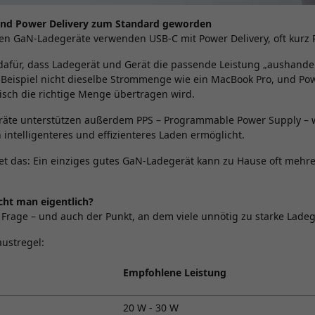
und Power Delivery zum Standard geworden
n GaN-Ladegeräte verwenden USB-C mit Power Delivery, oft kurz 
 dafür, dass Ladegerät und Gerät die passende Leistung „aushande
Beispiel nicht dieselbe Strommenge wie ein MacBook Pro, und Powe
isch die richtige Menge übertragen wird.
räte unterstützen außerdem PPS – Programmable Power Supply – w
intelligenteres und effizienteres Laden ermöglicht.
tet das: Ein einziges gutes GaN-Ladegerät kann zu Hause oft mehre
cht man eigentlich?
e Frage – und auch der Punkt, an dem viele unnötig zu starke Lade
austregel:
Empfohlene Leistung
20 W - 30 W