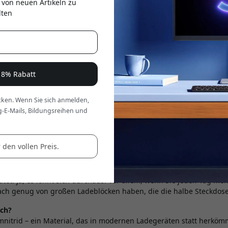
 von neuen Artikeln zu
er
lten
e 8% Rabatt
ken. Wenn Sie sich anmelden,
tzten Jahren sicher immer öfter das Wort „GaN“ auf Ladegeräten ge
g-E-Mails, Bildungsreihen und
aupten, sowohl Smartphone, Tablet und manchmal sogar ein MacB
leiner sind als alte, klobige Netzteile.
 den vollen Preis.
-Ladegerät eigentlich? Ist das nur noch ein Technikbegriff, oder lo
utet: ja, es lohnt sich durchaus. Vor allem, wenn Sie jeden Tag me
nfach genug von großen Ladeblöcken haben, die die halbe Steckdose
ich?
umnitrid – ein Material, das in modernen Ladegeräten statt herköm