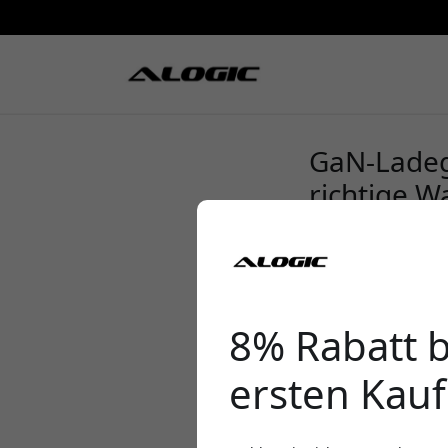
GaN-Ladege
richtige W
8% Rabatt 
ersten Kauf