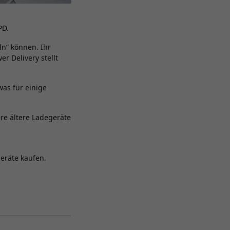
PD.
ln“ können. Ihr
r Delivery stellt
as für einige
re ältere Ladegeräte
geräte kaufen.