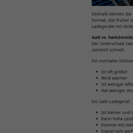
Deshalb können die 
Format, das früher 
Ladegeräte mit dick
GaN vs. herkömmlic
Der Unterschied zwi
ziemlich schnell.
Ein normales Silizi
Ist oft größer
Wird wärmer
Ist weniger effi
Hat weniger An
Ein GaN-Ladegerät:
Ist kleiner und 
Kann hohe Leis
Komme mit mehr
Eignet sich per