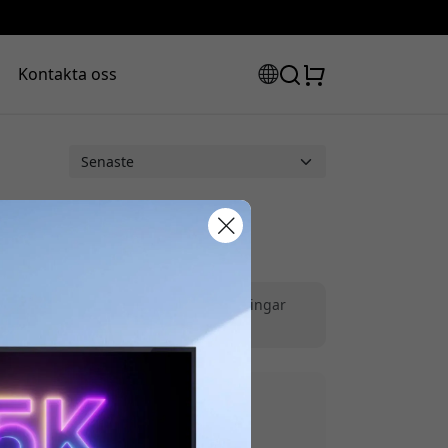
Kontakta oss
rabattkod:
ådlös laddning
|
Skärmar & AV‑lösningar
ssan för att få 8% rabatt.