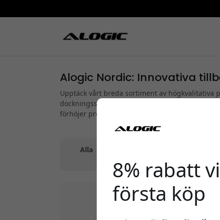
Alogic Nordic: Innovativa till
Upptäck vårt breda sortiment av högkvalitativa 
dockningsstationer till ergonomiska laptophålla
förhöjer prestandan och användarupplevelsen a
Alla
|
Kablar
|
Adaptrar & Konverterare
8% rabatt vi
första köp