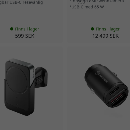
Inbyggd 8MP webbkamera
gbar USB-C,resevänlig
USB-C med 65 W
Finns i lager
Finns i lager
599 SEK
12 499 SEK