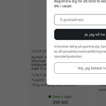
Registrera dig för att först få v
8% i rabatt
Ja, jag vill h
Vi kommer aldrig att spamma dig. Gen
ULCGE-SGR
MSC
du till sporadiska marknadsföringsmej
specialerbjudanden.
ALOGIC Ultra USB-C till RJ45 Gigabit
ALOGI
Ethernet-adapter för stabil
laddn
trådbunden nätverksanslutning
iPho
Nej, jag betalar he
med 15 cm kabel - Rymdgrå
och Qi
USB-C till RJ45 Ethernet
Magn
Gigabit upp till 1 Gbps
Appl
Plug and play utan drivrutin
Snab
ladd
Finns i lager
299 SEK