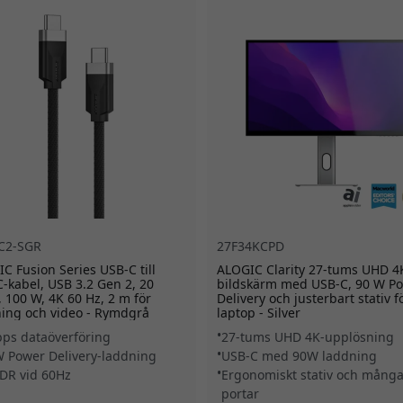
C2-SGR
27F34KCPD
C Fusion Series USB-C till
ALOGIC Clarity 27-tums UHD 4
-kabel, USB 3.2 Gen 2, 20
bildskärm med USB-C, 90 W P
 100 W, 4K 60 Hz, 2 m för
Delivery och justerbart stativ f
ing och video - Rymdgrå
laptop - Silver
ps dataöverföring
27-tums UHD 4K-upplösning
 Power Delivery-laddning
USB-C med 90W laddning
DR vid 60Hz
Ergonomiskt stativ och mång
portar