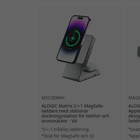
MSCDDWH
MAG
ALOGIC Matrix 2-i-1 MagSafe-
ALOGI
laddare med stationär
Appl
dockningsstation för telefon och
desig
öronsnäckor - Vit
ladd
2-i-1 trådlös laddning
Snab
Stöd för MagSafe och Qi
Appl