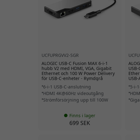
UCFUPRGVV2-SGR
UCFU
ALOGIC USB-C Fusion MAX 6-i-1
ALOGI
hubb V2 med HDMI, VGA, Gigabit
USB-
Ethernet och 100 W Power Delivery
Ether
för USB-C-enheter - Rymdgrå
USB-A
6-i-1 USB-C-anslutning
5-i-
HDMI 4K@60Hz videoutgång
HDM
Strömförsörjning upp till 100W
Giga
Finns i lager
699 SEK