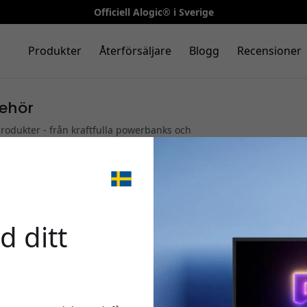
Officiell Alogic® i Sverige
Produkter
Återförsäljare
Blogg
Recensioner
behör
produkter - från kraftfulla powerbanks och
re och 4K-skärmar. Alogic erbjuder smarta lösningar som
v dina enheter.
🎉 Din 
|
Docking stations
|
Laddare & Nätadaptrar
|
Powerbanks & Tr
|
Stativ, Möss & Tangentbord
d ditt
Använd denna kod i ka