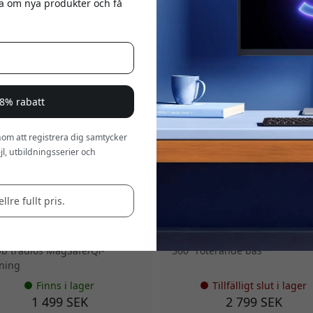
eta om nya produkter och få
a 8% rabatt
om att registrera dig samtycker
DDAWCWH
ACFS
l, utbildningsserier och
C Matrix 3-i-1 magnetisk
ALOGIC Clarity hopfällbart stat
ingsdocka för Apple Watch,
27-tums Clarity Pro Touch-skä
ne och AirPods med MagSafe
med VESA 100 x 100 och roter
llre fullt pris.
 - Vit
bas - Silver
etisk 3-i-1 laddningsdocka
Hopfällbar design för flexibilit
e Watch-laddare medföljer
Stödjer flera arbetsvinklar
b trådlös MagSafe/Qi-
360° roterande bas
ning
Finns i lager
Tillfälligt slut i lager
1 499 SEK
2 799 SEK