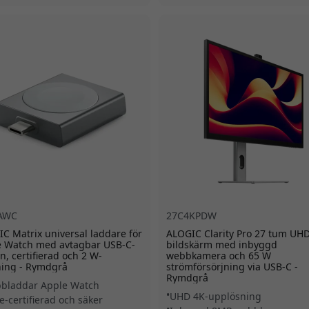
AWC
27C4KPDW
C Matrix universal laddare för
ALOGIC Clarity Pro 27 tum UHD
e Watch med avtagbar USB-C-
bildskärm med inbyggd
n, certifierad och 2 W-
webbkamera och 65 W
ning - Rymdgrå
strömförsörjning via USB-C -
Rymdgrå
bladdar Apple Watch
UHD 4K-upplösning
e-certifierad och säker