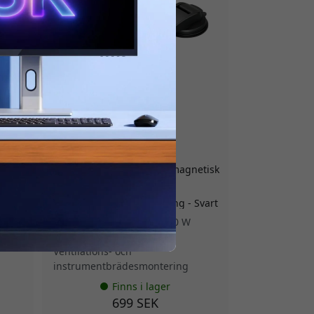
MSCCMDM
iv för
ALOGIC Matrix universell magnetisk
rm
billaddare med 30 W för
ande
ventilations- och
instrumentbrädesmontering - Svart
et
Snabb trådlös laddning,30 W
Säkert magnetiskt fäste
Ventilations- och
instrumentbrädesmontering
Finns i lager
699 SEK