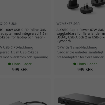
X100-EUUK
WCM3X67-SGR
IC 100W USB-C PD Inline GaN
ALOGIC Rapid Power 67W GaN
adapter med integrerad 1,5 m
väggladdare för flera länder 
-kabel för laptop och resor -
USB-C, USB-A och 2 m USB-C-ka
Rymdgrå
W USB-C PD-laddning
67W GaN snabbladdning
grerad 1,5 m USB-C-kabel
Laddar tre enheter samtidigt
d mot överström och spänning
Reseadaptrar för flera länder
Finns i lager
Finns i lager
999 SEK
999 SEK