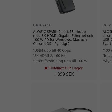
U4HC2AGE
DCG1
ALOGIC SPARK 6-i-1 USB4-hubb
ALOG
med 8K HDMI, Gigabit Ethernet och
ström
100 W PD för Windows, Mac och
USB-C
ChromeOS - Rymdgrå
Svart
USB4 upp till 40 Gbps
100 
8K HDMI 2.1 60 Hz
Inte
Strömförsörjning upp till 100 W
Skyd
Tillfälligt slut i lager
1 899 SEK