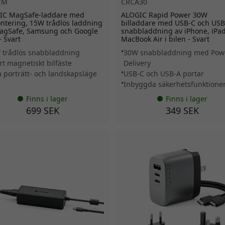
CM
CRCA30
IC MagSafe-laddare med
ALOGIC Rapid Power 30W
ntering, 15W trådlös laddning
billaddare med USB-C och USB
MagSafe, Samsung och Google
snabbladdning av iPhone, iPa
- Svart
MacBook Air i bilen - Svart
 trådlös snabbladdning
30W snabbladdning med Pow
rt magnetiskt bilfäste
Delivery
a porträtt- och landskapsläge
USB-C och USB-A portar
Inbyggda säkerhetsfunktione
Finns i lager
Finns i lager
699 SEK
349 SEK