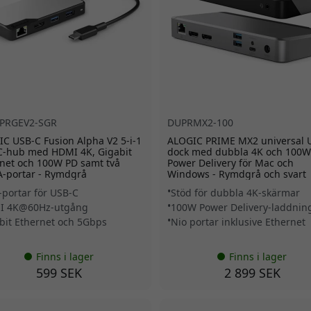
PRGEV2-SGR
DUPRMX2-100
C USB-C Fusion Alpha V2 5-i-1
ALOGIC PRIME MX2 universal 
C-hub med HDMI 4K, Gigabit
dock med dubbla 4K och 100W
net och 100W PD samt två
Power Delivery för Mac och
-portar - Rymdgrå
Windows - Rymdgrå och svart
1-portar för USB-C
Stöd för dubbla 4K-skärmar
I 4K@60Hz-utgång
100W Power Delivery-laddnin
bit Ethernet och 5Gbps
Nio portar inklusive Ethernet
Finns i lager
Finns i lager
599 SEK
2 899 SEK