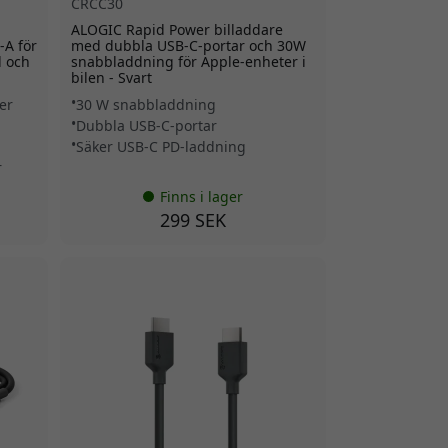
CRCC30
ALOGIC Rapid Power billaddare
-A för
med dubbla USB-C-portar och 30W
d och
snabbladdning för Apple-enheter i
bilen - Svart
er
30 W snabbladdning
Dubbla USB-C-portar
Säker USB-C PD-laddning
r
Finns i lager
299 SEK