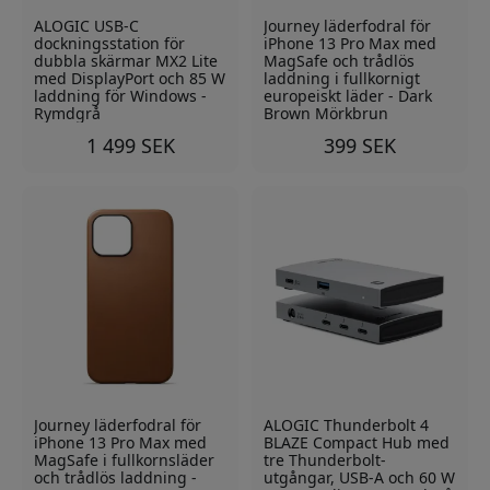
ALOGIC USB-C
Journey läderfodral för
dockningsstation för
iPhone 13 Pro Max med
dubbla skärmar MX2 Lite
MagSafe och trådlös
med DisplayPort och 85 W
laddning i fullkornigt
laddning för Windows -
europeiskt läder - Dark
Rymdgrå
Brown Mörkbrun
1 499 SEK
399 SEK
Journey läderfodral för
ALOGIC Thunderbolt 4
iPhone 13 Pro Max med
BLAZE Compact Hub med
MagSafe i fullkornsläder
tre Thunderbolt-
och trådlös laddning -
utgångar, USB-A och 60 W