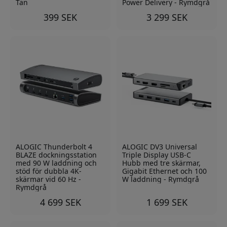
Tan
Power Delivery - Rymdgrå
399 SEK
3 299 SEK
ALOGIC Thunderbolt 4
ALOGIC DV3 Universal
BLAZE dockningsstation
Triple Display USB-C
med 90 W laddning och
Hubb med tre skärmar,
stöd för dubbla 4K-
Gigabit Ethernet och 100
skärmar vid 60 Hz -
W laddning - Rymdgrå
Rymdgrå
4 699 SEK
1 699 SEK