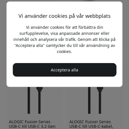
Vi använder cookies på vår webbplats
ALOGIC PRIME MX2
ALOGIC USB-C
universal USB-C dock med
Väggladdare 60W med
dubbla 4K och 100W
Power Delivery och USB-C
Vi använder cookies för att förbättra din
Power Delivery för Mac
till USB-C-kabel för
surfupplevelse, visa anpassade annonser eller
och Windows - Rymdgrå
laptop, surfplatta och
innehåll och analysera vår trafik. Genom att klicka på
och svart
mobil - Vit
"Acceptera alla" samtycker du till vår användning av
2 899 SEK
699 SEK
cookies.
Acceptera alla
ALOGIC Fusion Series
ALOGIC Fusion Series
USB-C till USB-C 3.2 Gen
USB-C till USB-C-kabel,