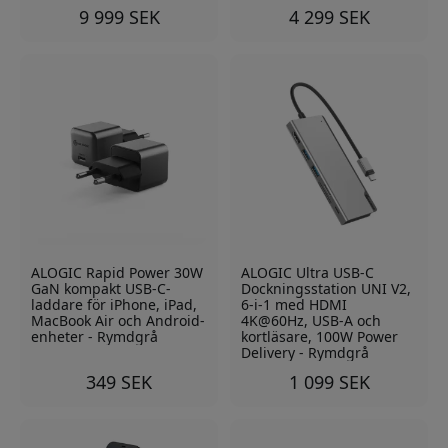
9 999 SEK
4 299 SEK
ALOGIC Rapid Power 30W
ALOGIC Ultra USB-C
GaN kompakt USB-C-
Dockningsstation UNI V2,
laddare för iPhone, iPad,
6-i-1 med HDMI
MacBook Air och Android-
4K@60Hz, USB-A och
enheter - Rymdgrå
kortläsare, 100W Power
Delivery - Rymdgrå
349 SEK
1 099 SEK