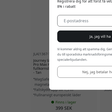
Registrera dig för att först få v
8% i rabatt
Ja, jag vill h
Vi kommer aldrig att spamma dig. Gen
JLAI1367-TN
TB4H
du till sporadiska marknadsföringsmej
specialerbjudanden.
Journey läderfodral för iPhone 13
ALOG
Pro Max med MagSafe i
Comp
fullkornsläder och trådlös laddning
utgån
Nej, jag betalar he
- Tan
Deliv
MagSafe-kompatibel
40Gb
magnetanslutning
Ladd
Fallskydd upp till 1,5 m
Stöd
Fullnarvigt europeiskt läder
Finns i lager
399 SEK