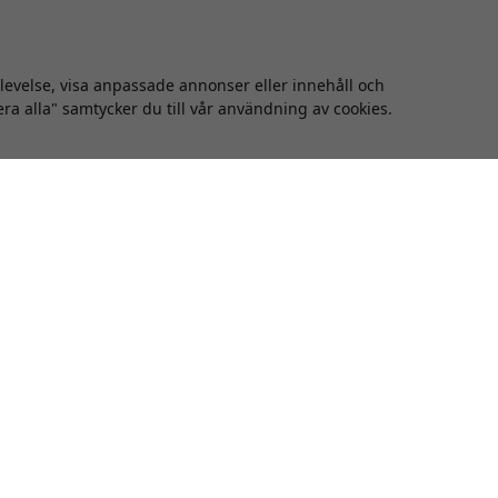
plevelse, visa anpassade annonser eller innehåll och
era alla" samtycker du till vår användning av cookies.
D01-SGR
SULHD02-SGR
C Super Ultra HD 8K HDMI till
ALOGIC Super Ultra HD 8K HDMI
kabel 1 m, HDMI 2.1, 48 Gbps
HDMI-kabel, HDMI 2.1, 2 m, 48
8K@60Hz och 4K@120Hz,
Gbps för TV, bildskärm och kon
tkompatibel - Rymdgrå
Rymdgrå
 för 8K@60Hz
HDMI 2.1,48 Gbps
 2.1 upp till 48Gbps
Stöd för 8K60 och 4K120
och bakåtkompatibel
Förstärkt kabel med guldplät
Tillfälligt slut i lager
Tillfälligt slut i lager
349 SEK
379 SEK