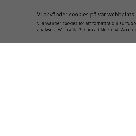
Vi använder cookies på vår webbplats
Vi använder cookies för att förbättra din surfup
analysera vår trafik. Genom att klicka på "Accept
SULHD03-SGR
SULH
ALOGIC Super Ultra HD 8K HDMI till
ALOGI
HDMI-kabel, 3 m, för 8K@60Hz och
HDMI-
4K@120Hz samt alla HDMI-enheter
för 
- Rymdgrå
bakå
HDMI 2.1 med 48 Gbps
Stöd
Stöd för 8K@60Hz
HDMI
Robust kabel med hållbara
HDR 
kontakter
Finns i lager
449 SEK