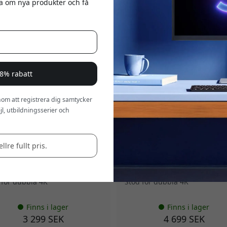
eta om nya produkter och få
a 8% rabatt
om att registrera dig samtycker
3TB
TB4D3TB
l, utbildningsserier och
IC Thunderbolt 4 BLAZE
ALOGIC Thunderbolt 4 BLAZE
act Hub med tre Thunderbolt-
dockningsstation med 90 W
gar, USB-A och 60 W Power
laddning och stöd för dubbla 
llre fullt pris.
ery - Rymdgrå
skärmar vid 60 Hz - Rymdgrå
ps Thunderbolt 4-hastighet
Tre Thunderbolt 4-portar
ning upp till 60W
Laddar laptop upp till 90W
 för dubbla 4K
Stöd för dubbla 4K
Finns i lager
Finns i lager
3 299 SEK
4 699 SEK