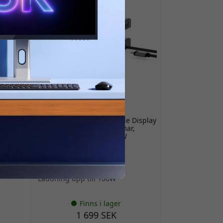
DUCDDV3
ALOGIC DV3 Universal Triple Display
USB-C Hubb med tre skärmar,
4K-
Gigabit Ethernet och 100 W
laddning - Rymdgrå
Stöd för tre skärmar
Omfattande portutbud
Laddning upp till 100W
Finns i lager
1 699 SEK