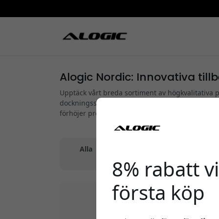
Alogic Nordic: Innovativa till
Upptäck vårt breda sortiment av högkvalitativa 
dockningsstationer till ergonomiska laptophålla
förhöjer prestandan och användarupplevelsen a
Alla
|
Kablar
|
Adaptrar & Konverterare
8% rabatt vi
första köp