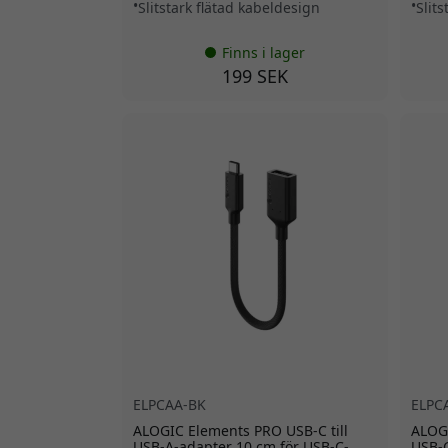
Slitstark flätad kabeldesign
Slit
Finns i lager
199 SEK
ELPCAA-BK
ELPC
ALOGIC Elements PRO USB-C till
ALOGI
USB-A-adapter 10 cm för USB-C-
USB-