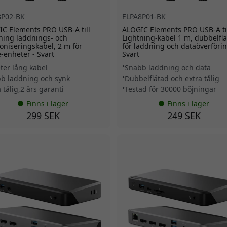
8P02-BK
ELPA8P01-BK
C Elements PRO USB-A till
ALOGIC Elements PRO USB-A ti
ning laddnings- och
Lightning-kabel 1 m, dubbelfl
oniseringskabel, 2 m för
för laddning och dataöverförin
-enheter - Svart
Svart
ter lång kabel
Snabb laddning och data
b laddning och synk
Dubbelflätad och extra tålig
 tålig,2 års garanti
Testad för 30000 böjningar
Finns i lager
Finns i lager
299 SEK
249 SEK