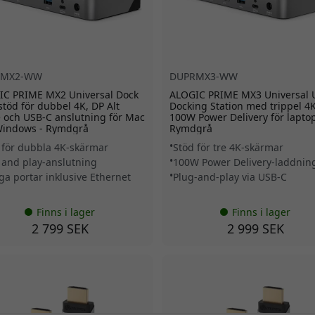
RMX2-WW
DUPRMX3-WW
IC PRIME MX2 Universal Dock
ALOGIC PRIME MX3 Universal 
töd för dubbel 4K, DP Alt
Docking Station med trippel 4
och USB-C anslutning för Mac
100W Power Delivery för laptop
Windows - Rymdgrå
Rymdgrå
 för dubbla 4K-skärmar
Stöd för tre 4K-skärmar
 and play-anslutning
100W Power Delivery-laddnin
a portar inklusive Ethernet
Plug-and-play via USB-C
Finns i lager
Finns i lager
2 799 SEK
2 999 SEK