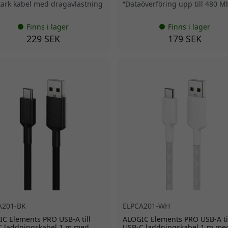
stark kabel med dragavlastning
Dataöverföring upp till 480 
Finns i lager
Finns i lager
229 SEK
179 SEK
A201-BK
ELPCA201-WH
C Elements PRO USB-A till
ALOGIC Elements PRO USB-A ti
C laddningskabel 1 m med
USB-C laddningskabel 1 m me