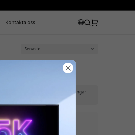
Kontakta oss
rabattkod:
ådlös laddning
|
Skärmar & AV‑lösningar
ssan för att få 8% rabatt.