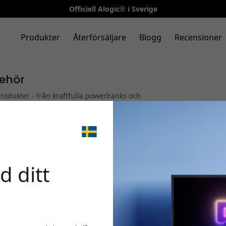
Officiell Alogic® i Sverige
Produkter
Återförsäljare
Blogg
Recensioner
behör
produkter - från kraftfulla powerbanks och
re och 4K-skärmar. Alogic erbjuder smarta lösningar som
v dina enheter.
🎉 Din 
|
Docking stations
|
Laddare & Nätadaptrar
|
Powerbanks & Tr
|
Stativ, Möss & Tangentbord
d ditt
Använd denna kod i ka