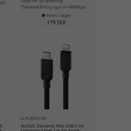
Stöd för 5A laddning
Mbps
Dataöverföring upp till 480Mbps
Finns i lager
179 SEK
ELPC8P02-BK
ll
ALOGIC Elements PRO USB-C till
d
Lightning-kabel 2 m för Apple-